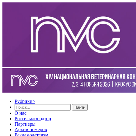
Рубрики
>
Найти
О нас
Россельхознадзор
Партнеры
Архив номеров
Рекламодателям