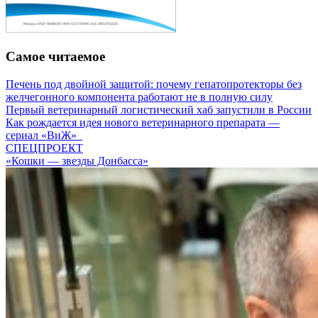
Самое читаемое
Печень под двойной защитой: почему гепатопротекторы без
желчегонного компонента работают не в полную силу
Первый ветеринарный логистический хаб запустили в России
Как рождается идея нового ветеринарного препарата —
сериал «ВиЖ»
СПЕЦПРОЕКТ
«Кошки — звезды Донбасса»