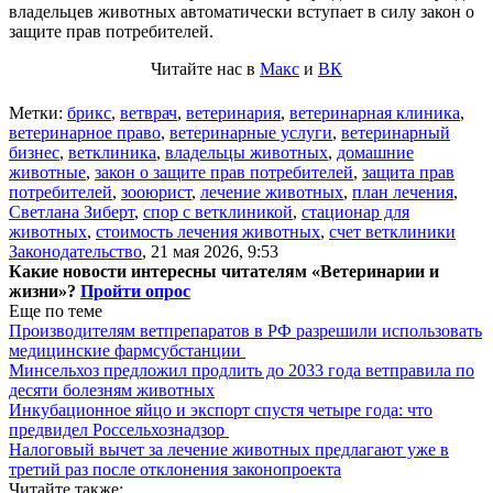
владельцев животных автоматически вступает в силу закон о
защите прав потребителей.
Читайте нас в
Макс
и
ВК
Метки:
брикс
,
ветврач
,
ветеринария
,
ветеринарная клиника
,
ветеринарное право
,
ветеринарные услуги
,
ветеринарный
бизнес
,
ветклиника
,
владельцы животных
,
домашние
животные
,
закон о защите прав потребителей
,
защита прав
потребителей
,
зооюрист
,
лечение животных
,
план лечения
,
Светлана Зиберт
,
спор с ветклиникой
,
стационар для
животных
,
стоимость лечения животных
,
счет ветклиники
Законодательство
,
21 мая 2026, 9:53
Какие новости интересны читателям «Ветеринарии и
жизни»?
Пройти опрос
Еще по теме
Производителям ветпрепаратов в РФ разрешили использовать
медицинские фармсубстанции
Минсельхоз предложил продлить до 2033 года ветправила по
десяти болезням животных
Инкубационное яйцо и экспорт спустя четыре года: что
предвидел Россельхознадзор
Налоговый вычет за лечение животных предлагают уже в
третий раз после отклонения законопроекта
Читайте также: