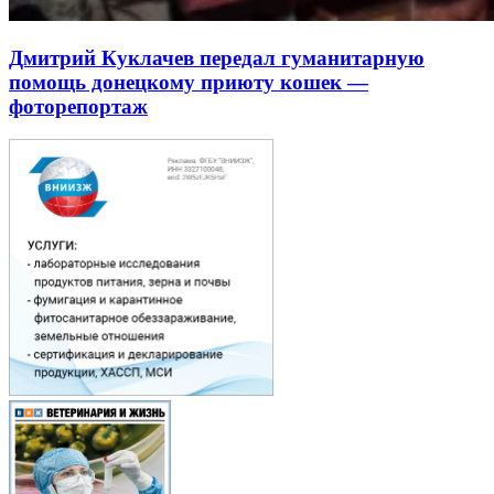
Дмитрий Куклачев передал гуманитарную
помощь донецкому приюту кошек —
фоторепортаж