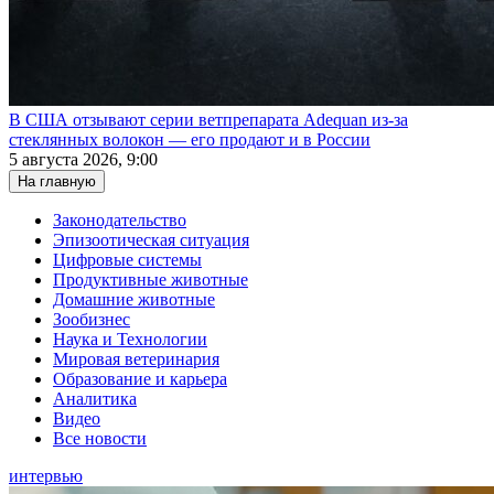
В США отзывают серии ветпрепарата Adequan из-за
стеклянных волокон — его продают и в России
5 августа 2026, 9:00
На главную
Законодательство
Эпизоотическая ситуация
Цифровые системы
Продуктивные животные
Домашние животные
Зообизнес
Наука и Технологии
Мировая ветеринария
Образование и карьера
Аналитика
Видео
Все новости
интервью