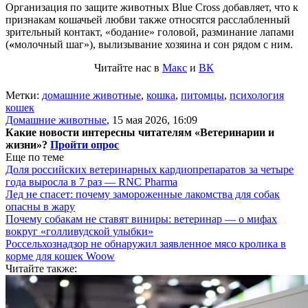
Организация по защите животных Blue Cross добавляет, что к
признакам кошачьей любви также относятся расслабленный
зрительный контакт, «бодание» головой, разминание лапами
(
«
молочный шаг»), вылизывание хозяина и сон рядом с ним.
Читайте нас в
Макс
и
ВК
Метки:
домашние животные
,
кошка
,
питомцы
,
психология
кошек
Домашние животные
,
15 мая 2026, 16:09
Какие новости интересны читателям «Ветеринарии и
жизни»?
Пройти опрос
Еще по теме
Доля российских ветеринарных кардиопрепаратов за четыре
года выросла в 7 раз — RNC Pharma
Лед не спасет: почему замороженные лакомства для собак
опасны в жару
Почему собакам не ставят виниры: ветеринар — о мифах
вокруг «голливудской улыбки»
Россельхознадзор не обнаружил заявленное мясо кролика в
корме для кошек Woow
Читайте также: