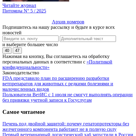
Читайте журнал
Питомцы N° 5 / 2025
Архив номеров
Подпишитесь на нашу рассылку и будьте в курсе всех
новостей
и выберите большее число
40
47
Нажимая на кнопку, Вы соглашаетесь на обработку
персональных данных в соответствии с
«Политикой
конфиденциальности»
Законодательство
FDA представило план по расширению разработки
ветпрепаратов для животных с редкими болезнями и
малочисленных видов
Пользователи ВетИС с 1 июля не смогут выполнять операции
без привязки учетной записи к Госуслугам
Самое читаемое
Печень под двойной защитой: почему гепатопротекторы без
желчегонного компонента работают не в полную силу
Первый ветеринарный логистический хаб запустили в России