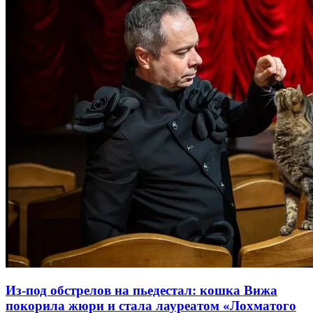
Из-под обстрелов на пьедестал: кошка Вижа
покорила жюри и стала лауреатом «Лохматого