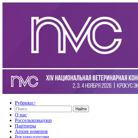
Рубрики
>
Найти
О нас
Россельхознадзор
Партнеры
Архив номеров
Рекламодателям