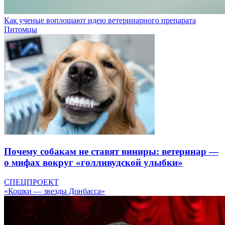
Как ученые воплощают идею ветеринарного препарата
Питомцы
Почему собакам не ставят виниры: ветеринар —
о мифах вокруг «голливудской улыбки»
СПЕЦПРОЕКТ
«Кошки — звезды Донбасса»