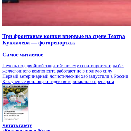
Три фронтовые кошки впервые на сцене Театра
Куклачева — фоторепортаж
Самое читаемое
Печень под двойной защитой: почему гепатопротекторы без
желчегонного компонента работают не в полную силу
Первый ветеринарный логистический хаб запустили в России
Как ученые воплощают идею ветеринарного препарата
Читать газету
«Ветеринария и Жизнь»