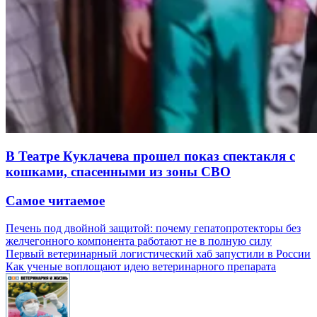
В Театре Куклачева прошел показ спектакля с
кошками, спасенными из зоны СВО
Самое читаемое
Печень под двойной защитой: почему гепатопротекторы без
желчегонного компонента работают не в полную силу
Первый ветеринарный логистический хаб запустили в России
Как ученые воплощают идею ветеринарного препарата