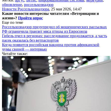
Метки:
аргус
,
Ветис
,
информационные системы
,
меркурий
,
обновление
,
россельхознадзор
Новости Россельхознадзора
,
25 мая 2026, 14:47
Какие новости интересны читателям «Ветеринарии и
жизни»?
Пройти опрос
Еще по теме
Россельхознадзор предупредил об мошеннических рассылках
РФ ограничила транзит мяса птицы из Евросоюза
Гибель пчел в регионах: расследование продолжается, а часть
пасек оказалась без ветпаспортов
Когда появится российская вакцина против африканской
чумы свиней — интервью
Читайте также: