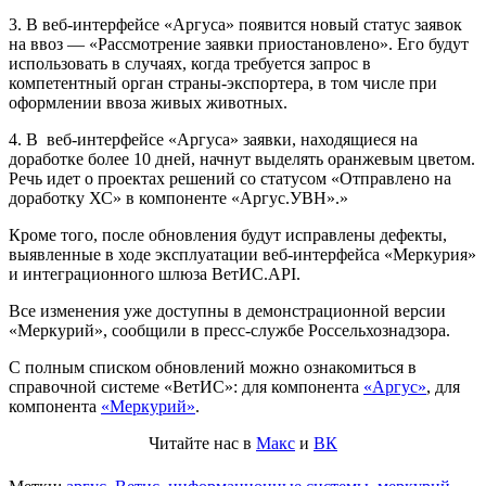
3. В веб-интерфейсе «Аргуса» появится новый статус заявок
на ввоз — «Рассмотрение заявки приостановлено». Его будут
использовать в случаях, когда требуется запрос в
компетентный орган страны-экспортера, в том числе при
оформлении ввоза живых животных.
4. В веб-интерфейсе «Аргуса» заявки, находящиеся на
доработке более 10 дней, начнут выделять оранжевым цветом.
Речь идет о проектах решений со статусом «Отправлено на
доработку ХС» в компоненте «Аргус.УВН».»
Кроме того, после обновления будут исправлены дефекты,
выявленные в ходе эксплуатации веб-интерфейса «Меркурия»
и интеграционного шлюза ВетИС.API.
Все изменения уже доступны в демонстрационной версии
«Меркурий», сообщили в пресс-службе Россельхознадзора.
С полным списком обновлений можно ознакомиться в
справочной системе «ВетИС»: для компонента
«Аргус»
, для
компонента
«Меркурий»
.
Читайте нас в
Макс
и
ВК