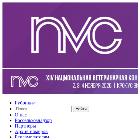
Рубрики
>
Найти
О нас
Россельхознадзор
Партнеры
Архив номеров
Рекламодателям