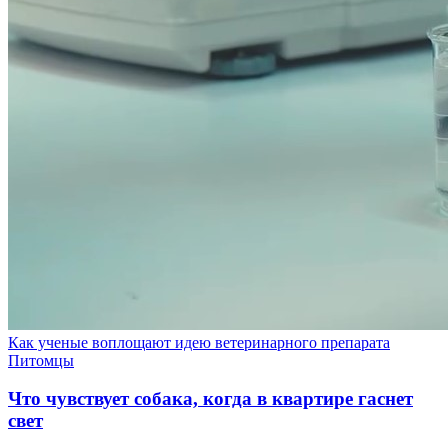
Как ученые воплощают идею ветеринарного препарата
Питомцы
Что чувствует собака, когда в квартире гаснет
свет