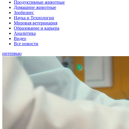
Продуктивные животные
Домашние животные
Зообизнес
Наука и Технологии
Мировая ветеринария
Образование и карьера
Аналитика
Видео
Все новости
интервью