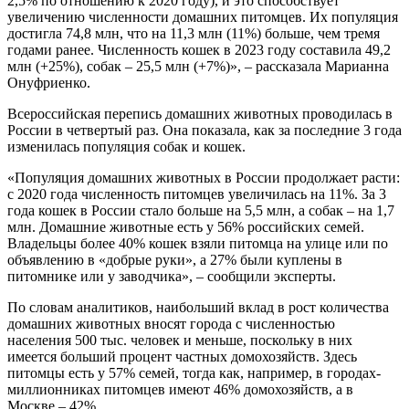
2,5% по отношению к 2020 году), и это способствует
увеличению численности домашних питомцев. Их популяция
достигла 74,8 млн, что на 11,3 млн (11%) больше, чем тремя
годами ранее. Численность кошек в 2023 году составила 49,2
млн (+25%), собак – 25,5 млн (+7%)», – рассказала Марианна
Онуфриенко.
Всероссийская перепись домашних животных проводилась в
России в четвертый раз. Она показала, как за последние 3 года
изменилась популяция собак и кошек.
«Популяция домашних животных в России продолжает расти:
с 2020 года численность питомцев увеличилась на 11%. За 3
года кошек в России стало больше на 5,5 млн, а собак – на 1,7
млн. Домашние животные есть у 56% российских семей.
Владельцы более 40% кошек взяли питомца на улице или по
объявлению в «добрые руки», а 27% были куплены в
питомнике или у заводчика», – сообщили эксперты.
По словам аналитиков, наибольший вклад в рост количества
домашних животных вносят города с численностью
населения 500 тыс. человек и меньше, поскольку в них
имеется больший процент частных домохозяйств. Здесь
питомцы есть у 57% семей, тогда как, например, в городах-
миллионниках питомцев имеют 46% домохозяйств, а в
Москве – 42%.