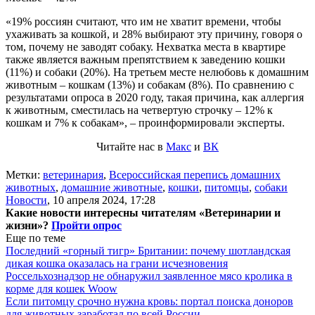
«19% россиян считают, что им не хватит времени, чтобы
ухаживать за кошкой, и 28% выбирают эту причину, говоря о
том, почему не заводят собаку. Нехватка места в квартире
также является важным препятствием к заведению кошки
(11%) и собаки (20%). На третьем месте нелюбовь к домашним
животным – кошкам (13%) и собакам (8%). По сравнению с
результатами опроса в 2020 году, такая причина, как аллергия
к животным, сместилась на четвертую строчку – 12% к
кошкам и 7% к собакам», – проинформировали эксперты.
Читайте нас в
Макс
и
ВК
Метки:
ветеринария
,
Всероссийская перепись домашних
животных
,
домашние животные
,
кошки
,
питомцы
,
собаки
Новости
,
10 апреля 2024, 17:28
Какие новости интересны читателям «Ветеринарии и
жизни»?
Пройти опрос
Еще по теме
Последний «горный тигр» Британии: почему шотландская
дикая кошка оказалась на грани исчезновения
Россельхознадзор не обнаружил заявленное мясо кролика в
корме для кошек Woow
Если питомцу срочно нужна кровь: портал поиска доноров
для животных заработал по всей России