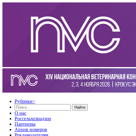
Рубрики
>
Найти
О нас
Россельхознадзор
Партнеры
Архив номеров
Рекламодателям