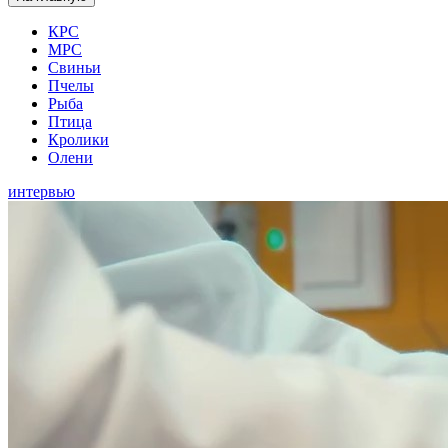
КРС
МРС
Свиньи
Пчелы
Рыба
Птица
Кролики
Олени
интервью