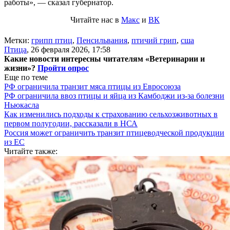
работы», — сказал губернатор.
Читайте нас в
Макс
и
ВК
Метки:
грипп птиц
,
Пенсильвания
,
птичий грип
,
сша
Птица
,
26 февраля 2026, 17:58
Какие новости интересны читателям «Ветеринарии и
жизни»?
Пройти опрос
Еще по теме
РФ ограничила транзит мяса птицы из Евросоюза
РФ ограничила ввоз птицы и яйца из Камбоджи из-за болезни
Ньюкасла
Как изменились подходы к страхованию сельхозживотных в
первом полугодии, рассказали в НСА
Россия может ограничить транзит птицеводческой продукции
из ЕС
Читайте также: