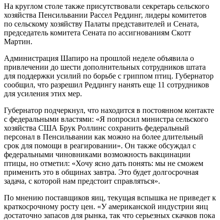
На круглом столе также присутствовали секретарь сельского
хозяйства Пенсильвании Рассел Реддинг, лидеры комитетов
по сельскому хозяйству Палаты представителей и Сената,
председатель комитета Сената по ассигнованиям Скотт
Мартин.
Администрация Шапиро на прошлой неделе объявила о
привлечении до шести дополнительных сотрудников штата
для поддержки усилий по борьбе с гриппом птиц. Губернатор
сообщил, что разрешил Реддингу нанять еще 11 сотрудников
для усиления этих мер.
Губернатор подчеркнул, что находится в постоянном контакте
с федеральными властями: «Я попросил министра сельского
хозяйства США Брук Роллинс сохранить федеральный
персонал в Пенсильвании как можно на более длительный
срок для помощи в реагировании». Он также обсуждал с
федеральными чиновниками возможность вакцинации
птицы, но отметил: «Хочу ясно дать понять: мы не сможем
применить это в общинах завтра. Это будет долгосрочная
задача, с которой нам предстоит справляться».
По мнению поставщиков яиц, текущая вспышка не приведет к
краткосрочному росту цен. «У американской индустрии яиц
достаточно запасов для рынка, так что серьезных скачков пока