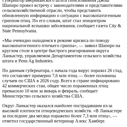
Губернатор американского штата Пенсильвания Джош
Шапиро провел встречу с законодателями и представителями
сельскохозяйственной отрасли, чтобы представить
обновленную информацию о ситуации с высокопатогенным
гриппом птиц. По его словам, штат стал эпицентром
национальной вспышки заболевания, сообщает газета City &
State Pennsylvania.
«Мы очевидно находимся в режиме кризиса по поводу
высокопатогенного птичьего гриппа», — заявил Шапиро на
круглом столе в центре быстрого реагирования округа
Ланкастер, управляемом Департаментом сельского хозяйства
штата и Penn Ag Industries.
По данным губернатора, с начала года вирус поразил 26 стад,
что составляет примерно 7,6 млн птиц — более половины
случаев по США в 2026 году. Всего в стране инфицировано
42 коммерческих стаи, общее число пораженных птиц
превысило 10 млн за январь и февраль, сообщает
Министерство сельского хозяйства США.
Округ Ланкастер оказался наиболее пострадавшим из-за
высокой плотности птицеводческих хозяйств. «В Ланкастере
за последние два месяца поражено более 7,3 млн птиц», —
отметил государственный ветеринар Алекс Хамберг.