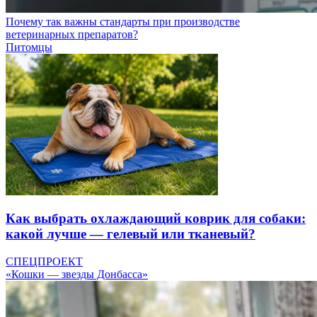
Почему так важны стандарты при производстве
ветеринарных препаратов?
Питомцы
Как выбрать охлаждающий коврик для собаки:
какой лучше — гелевый или тканевый?
СПЕЦПРОЕКТ
«Кошки — звезды Донбасса»