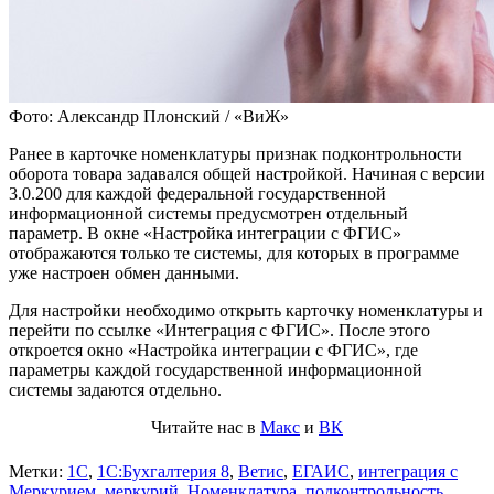
Фото: Александр Плонский / «ВиЖ»
Ранее в карточке номенклатуры признак подконтрольности
оборота товара задавался общей настройкой. Начиная с версии
3.0.200 для каждой федеральной государственной
информационной системы предусмотрен отдельный
параметр. В окне «Настройка интеграции с ФГИС»
отображаются только те системы, для которых в программе
уже настроен обмен данными.
Для настройки необходимо открыть карточку номенклатуры и
перейти по ссылке «Интеграция с ФГИС». После этого
откроется окно «Настройка интеграции с ФГИС», где
параметры каждой государственной информационной
системы задаются отдельно.
Читайте нас в
Макс
и
ВК
Метки:
1С
,
1С:Бухгалтерия 8
,
Ветис
,
ЕГАИС
,
интеграция с
Меркурием
,
меркурий
,
Номенклатура
,
подконтрольность