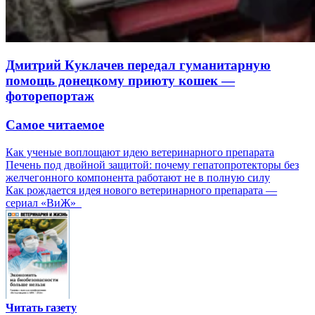
Дмитрий Куклачев передал гуманитарную
помощь донецкому приюту кошек —
фоторепортаж
Самое читаемое
Как ученые воплощают идею ветеринарного препарата
Печень под двойной защитой: почему гепатопротекторы без
желчегонного компонента работают не в полную силу
Как рождается идея нового ветеринарного препарата —
сериал «ВиЖ»
Читать газету