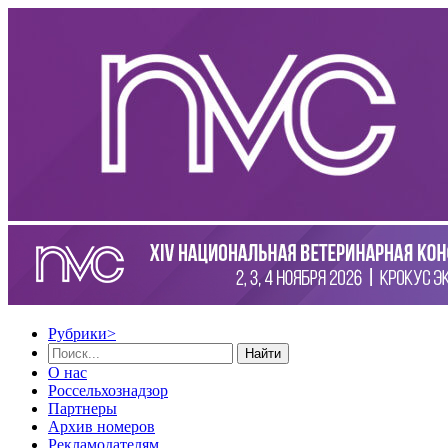
Рубрики
>
Найти
О нас
Россельхознадзор
Партнеры
Архив номеров
Рекламодателям