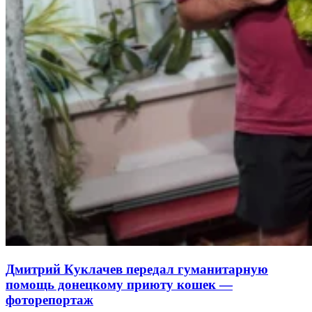
Дмитрий Куклачев передал гуманитарную
помощь донецкому приюту кошек —
фоторепортаж