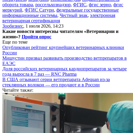
оборота товара
,
россельхознадзор
,
ФГИС
,
фгис зерно
,
фгис
меркурий
,
ФГИС Сатурн
,
федеральные государственные
информационные системы
,
Честный знак
,
электронная
ветеринарная сертификация
Зообизнес
,
1 июля 2026, 14:23
Какие новости интересны читателям «Ветеринарии и
жизни»?
Пройти опрос
Еще по теме
Опубликован рейтинг крупнейших ветеринарных клиники
России
Мишустин призвал развивать производство ветпрепаратов в
ЕАЭС
Доля российских ветеринарных кардиопрепаратов за четыре
года выросла в 7 раз — RNC Pharma
В США отзывают серии ветпрепарата Adequan из-за
стеклянных волокон — его продают и в России
Читайте также: