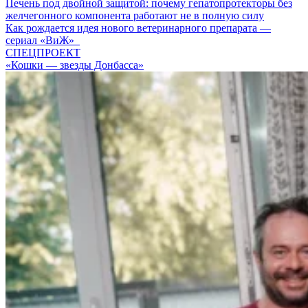
Печень под двойной защитой: почему гепатопротекторы без
желчегонного компонента работают не в полную силу
Как рождается идея нового ветеринарного препарата —
сериал «ВиЖ»
СПЕЦПРОЕКТ
«Кошки — звезды Донбасса»