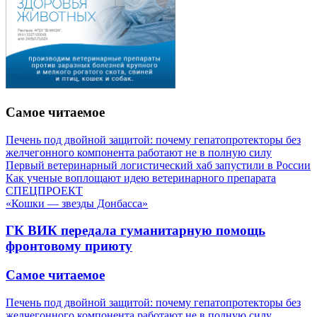
Самое читаемое
Печень под двойной защитой: почему гепатопротекторы без
желчегонного компонента работают не в полную силу
Первый ветеринарный логистический хаб запустили в России
Как ученые воплощают идею ветеринарного препарата
СПЕЦПРОЕКТ
«Кошки — звезды Донбасса»
ГК ВИК передала гуманитарную помощь
фронтовому приюту
Самое читаемое
Печень под двойной защитой: почему гепатопротекторы без
желчегонного компонента работают не в полную силу