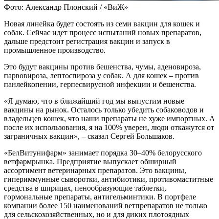
Фото: Александр Плонский / «ВиЖ»
Новая линейка будет состоять из семи вакцин для кошек и
собак. Сейчас идет процесс испытаний новых препаратов,
дальше предстоит регистрация вакцин и запуск в
промышленное производство.
Это будут вакцины против бешенства, чумы, аденовироза,
парвовироза, лептоспироза у собак. А для кошек – против
панлейкопении, герпесвирусной инфекции и бешенства.
«Я думаю, что в ближайший год мы выпустим новые
вакцины на рынок. Осталось только убедить собаководов и
владельцев кошек, что наши препараты не хуже импортных. А
после их использования, я на 100% уверен, люди откажутся от
заграничных вакцин», – сказал Сергей Большаков.
«БелВитунифарм» занимает порядка 30–40% белорусского
ветфармрынка. Предприятие выпускает обширный
ассортимент ветеринарных препаратов. Это вакцины,
гипериммунные сыворотки, антибиотики, противомаститные
средства в шприцах, пенообразующие таблетки,
гормональные препараты, антигельминтики. В портфеле
компании более 150 наименований ветпрепаратов не только
для сельскохозяйственных, но и для диких плотоядных