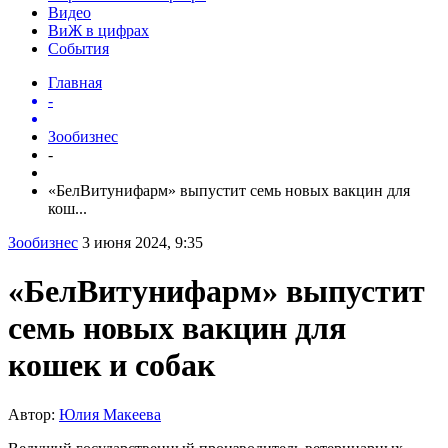
Видео
ВиЖ в цифрах
События
Главная
-
Зообизнес
-
«БелВитунифарм» выпустит семь новых вакцин для
кош...
Зообизнес
3 июня 2024, 9:35
«БелВитунифарм» выпустит
семь новых вакцин для
кошек и собак
Автор:
Юлия Макеева