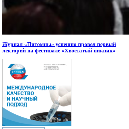
Журнал «Питомцы» успешно провел первый
лекторий на фестивале «Хвостатый пикник»