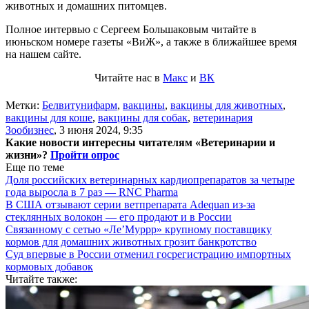
животных и домашних питомцев.
Полное интервью с Сергеем Большаковым читайте в
июньском номере газеты «ВиЖ», а также в ближайшее время
на нашем сайте.
Читайте нас в
Макс
и
ВК
Метки:
Белвитунифарм
,
вакцины
,
вакцины для животных
,
вакцины для коше
,
вакцины для собак
,
ветеринария
Зообизнес
,
3 июня 2024, 9:35
Какие новости интересны читателям «Ветеринарии и
жизни»?
Пройти опрос
Еще по теме
Доля российских ветеринарных кардиопрепаратов за четыре
года выросла в 7 раз — RNC Pharma
В США отзывают серии ветпрепарата Adequan из-за
стеклянных волокон — его продают и в России
Связанному с сетью «Ле’Муррр» крупному поставщику
кормов для домашних животных грозит банкротство
Суд впервые в России отменил госрегистрацию импортных
кормовых добавок
Читайте также: