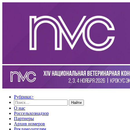
Рубрики
>
Найти
О нас
Россельхознадзор
Партнеры
Архив номеров
Рекламодателям