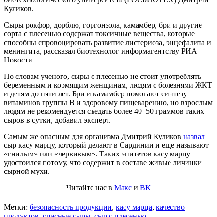
Куликов.
Сыры рокфор, дорблю, горгонзола, камамбер, бри и другие
сорта с плесенью содержат токсичные вещества, которые
способны спровоцировать развитие листериоза, энцефалита и
менингита, рассказал биотехнолог информагентству РИА
Новости.
По словам ученого, сыры с плесенью не стоит употреблять
беременным и кормящим женщинам, людям с болезнями ЖКТ
и детям до пяти лет. Бри и камамбер помогают синтезу
витаминов группы В и здоровому пищеварению, но взрослым
людям не рекомендуется съедать более 40–50 граммов таких
сыров в сутки, добавил эксперт.
Самым же опасным для организма Дмитрий Куликов
назвал
сыр касу марцу, который делают в Сардинии и еще называют
«гнилым» или «червивым». Таких эпитетов касу марцу
удостоился потому, что содержит в составе живые личинки
сырной мухи.
Читайте нас в
Макс
и
ВК
Метки:
безопасность продукции
,
касу марца
,
качество
продуктов
,
опасные сыры
,
сыр с плесенью