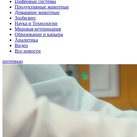
Цифровые системы
Продуктивные животные
Домашние животные
Зообизнес
Наука и Технологии
Мировая ветеринария
Образование и карьера
Аналитика
Видео
Все новости
интервью