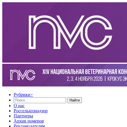
Рубрики
>
Найти
О нас
Россельхознадзор
Партнеры
Архив номеров
Рекламодателям