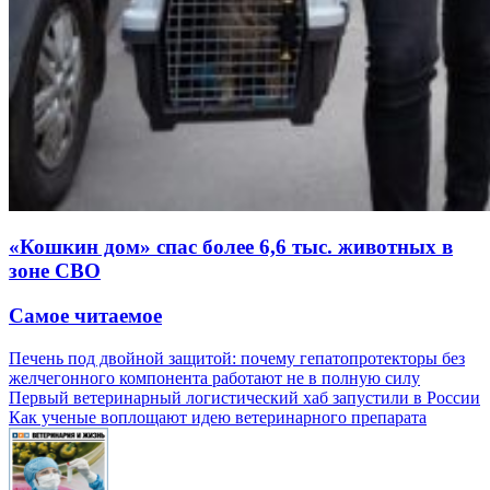
«Кошкин дом» спас более 6,6 тыс. животных в
зоне СВО
Самое читаемое
Печень под двойной защитой: почему гепатопротекторы без
желчегонного компонента работают не в полную силу
Первый ветеринарный логистический хаб запустили в России
Как ученые воплощают идею ветеринарного препарата