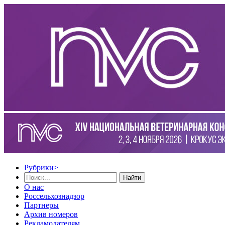
Рубрики
>
Найти
О нас
Россельхознадзор
Партнеры
Архив номеров
Рекламодателям