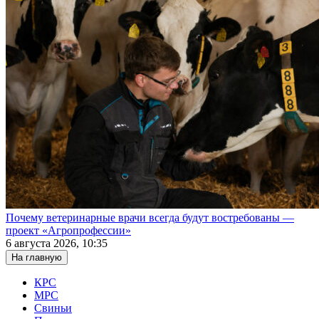
Почему ветеринарные врачи всегда будут востребованы —
проект «Агропрофессии»
6 августа 2026, 10:35
На главную
КРС
МРС
Свиньи