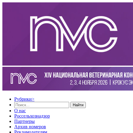
Рубрики
>
Найти
О нас
Россельхознадзор
Партнеры
Архив номеров
Рекламодателям