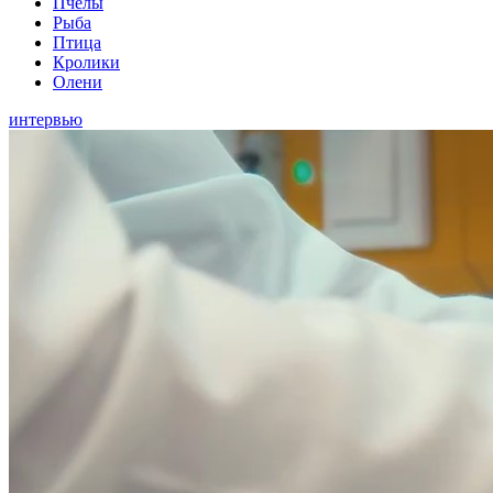
Пчелы
Рыба
Птица
Кролики
Олени
интервью