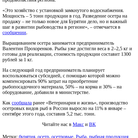
«Это хозяйство с установкой замкнутого водоснабжения.
Мощность – 5 тонн продукции в год. Разведение осетра на
продажу – не только новое для Бурятии дело, но и важный
шаг в развитии рыбоводства в регионе», – отмечается в
сообщении
.
Выращиванием осетра занимается предприниматель
Валентин Прохоренков. Рыбы уже достигли веса в 2–2,5 кг и
готовы для реализации, стоимость продукции составит 1300
рублей за 1 кг.
На следующий год предприниматель планирует
воспользоваться субсидией, с помощью которой можно
компенсировать 90% затрат на приобретение
рыбопосадочного материала, 50% – на корма и 30% – на
оборудование, добавили в министерстве.
Как
сообщала
ранее «Ветеринария и жизнь», производство
осетровых видов рыб в России выросло на 11% в январе –
сентябре этого года, составив 5,2 тыс. тонн.
Читайте нас в
Макс
и
ВК
Метки:
бурятия
,
осетр
,
осетровые
,
Рыба
,
рыбная продукция