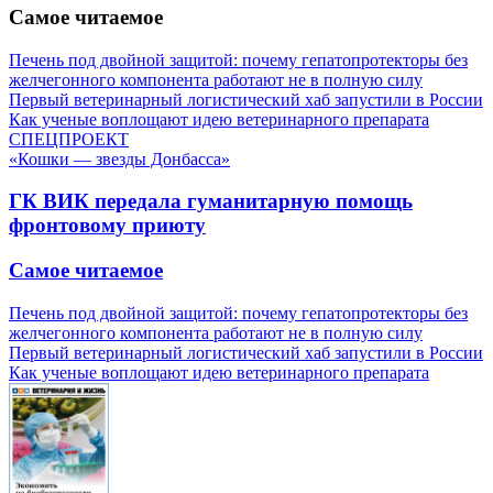
Самое читаемое
Печень под двойной защитой: почему гепатопротекторы без
желчегонного компонента работают не в полную силу
Первый ветеринарный логистический хаб запустили в России
Как ученые воплощают идею ветеринарного препарата
СПЕЦПРОЕКТ
«Кошки — звезды Донбасса»
ГК ВИК передала гуманитарную помощь
фронтовому приюту
Самое читаемое
Печень под двойной защитой: почему гепатопротекторы без
желчегонного компонента работают не в полную силу
Первый ветеринарный логистический хаб запустили в России
Как ученые воплощают идею ветеринарного препарата