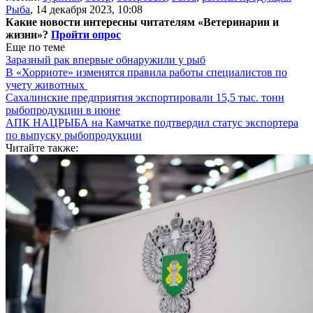
Рыба
,
14 декабря 2023, 10:08
Какие новости интересны читателям «Ветеринарии и
жизни»?
Пройти опрос
Еще по теме
Заразный рак впервые обнаружили у рыб
В «Хорриоте» изменятся правила работы специалистов по
учету животных
Сахалинские предприятия экспортировали 15,5 тыс. тонн
рыбопродукции в июне
АПК НАЦРЫБА на Камчатке подтвердил статус экспортера
по выпуску рыбопродукции
Читайте также: