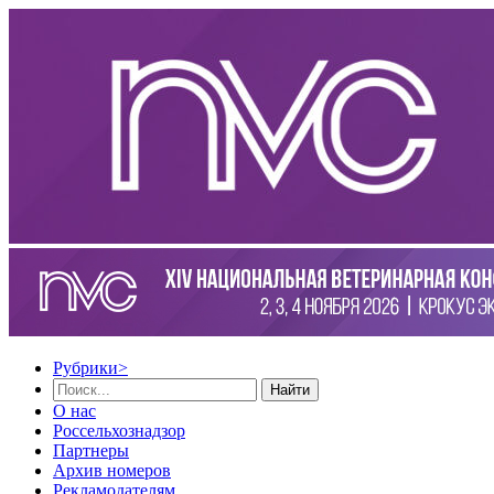
Рубрики
>
Найти
О нас
Россельхознадзор
Партнеры
Архив номеров
Рекламодателям