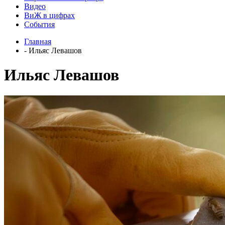
Видео
ВиЖ в цифрах
События
Главная
- Ильяс Левашов
Ильяс Левашов