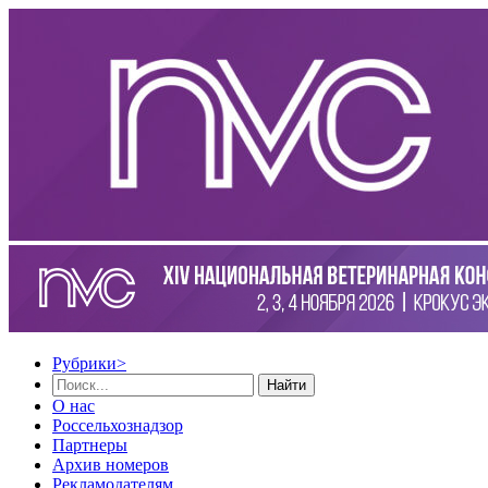
Рубрики
>
Найти
О нас
Россельхознадзор
Партнеры
Архив номеров
Рекламодателям