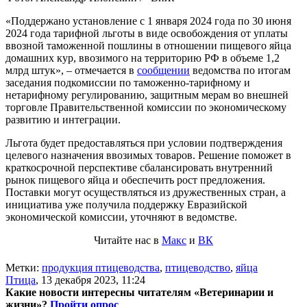
«Поддержано установление с 1 января 2024 года по 30 июня
2024 года тарифной льготы в виде освобождения от уплаты
ввозной таможенной пошлины в отношении пищевого яйца
домашних кур, ввозимого на территорию РФ в объеме 1,2
млрд штук», – отмечается в
сообщении
ведомства по итогам
заседания подкомиссии по таможенно-тарифному и
нетарифному регулированию, защитным мерам во внешней
торговле Правительственной комиссии по экономическому
развитию и интеграции.
Льгота будет предоставляться при условии подтверждения
целевого назначения ввозимых товаров. Решение поможет в
краткосрочной перспективе сбалансировать внутренний
рынок пищевого яйца и обеспечить рост предложения.
Поставки могут осуществляться из дружественных стран, а
инициатива уже получила поддержку Евразийской
экономической комиссии, уточняют в ведомстве.
Читайте нас в
Макс
и
ВК
Метки:
продукция птицеводства
,
птицеводство
,
яйца
Птица
,
13 декабря 2023, 11:24
Какие новости интересны читателям «Ветеринарии и
жизни»?
Пройти опрос