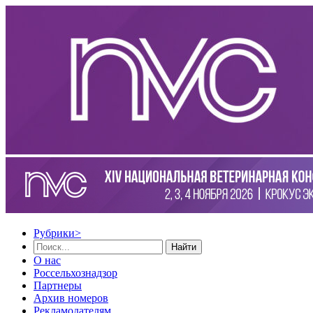
Рубрики
>
Найти
О нас
Россельхознадзор
Партнеры
Архив номеров
Рекламодателям