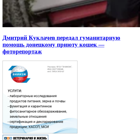
Дмитрий Куклачев передал гуманитарную
помощь донецкому приюту кошек —
фоторепортаж