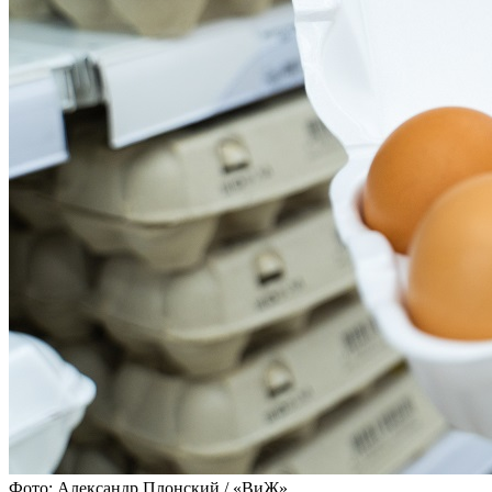
Фото: Александр Плонский / «ВиЖ»