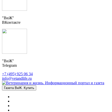
"ВиЖ"
ВКонтакте
"ВиЖ"
Telegram
+7 (495) 925 06 34
info@vetandlife.ru
Газета ВиЖ. Купить