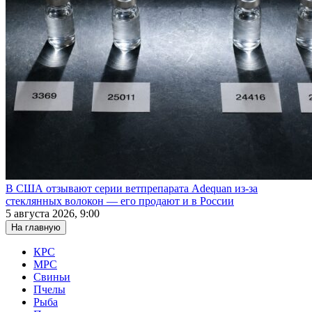
В США отзывают серии ветпрепарата Adequan из-за
стеклянных волокон — его продают и в России
5 августа 2026, 9:00
На главную
КРС
МРС
Свиньи
Пчелы
Рыба