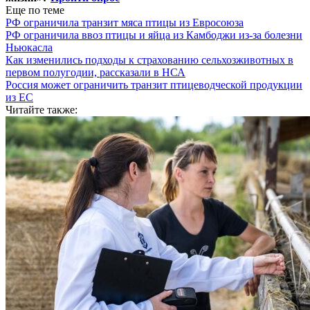
Еще по теме
РФ ограничила транзит мяса птицы из Евросоюза
РФ ограничила ввоз птицы и яйца из Камбоджи из-за болезни
Ньюкасла
Как изменились подходы к страхованию сельхозживотных в
первом полугодии, рассказали в НСА
Россия может ограничить транзит птицеводческой продукции
из ЕС
Читайте также: