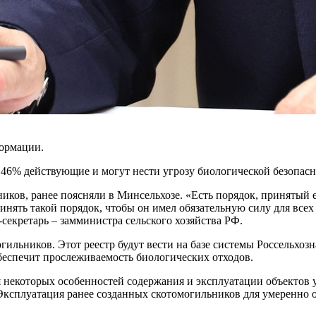
ормации.
 46% действующие и могут нести угрозу биологической безопасн
иков, ранее поясняли в Минсельхозе. «Есть порядок, принятый е
нять такой порядок, чтобы он имел обязательную силу для всех
секретарь – замминистра сельского хозяйства РФ.
гильников. Этот реестр будут вести на базе системы Россельхоз
обеспечит прослеживаемость биологических отходов.
еся некоторых особенностей содержания и эксплуатации объекто
. Эксплуатация ранее созданных скотомогильников для умеренно 