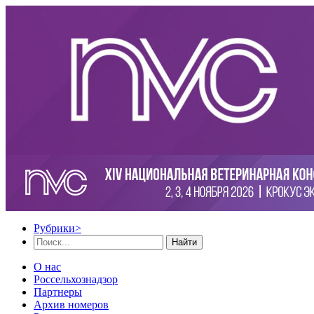
Рубрики
>
Найти
О нас
Россельхознадзор
Партнеры
Архив номеров