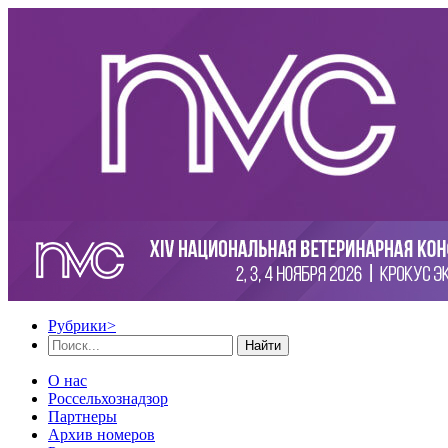
Рубрики
>
Найти
О нас
Россельхознадзор
Партнеры
Архив номеров