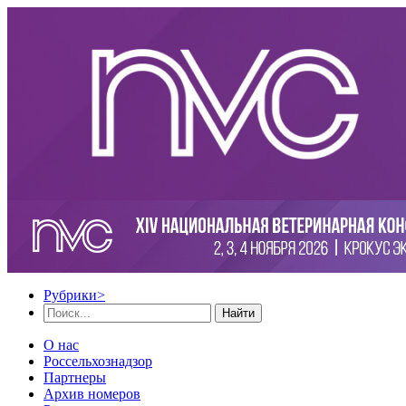
Рубрики
>
Найти
О нас
Россельхознадзор
Партнеры
Архив номеров