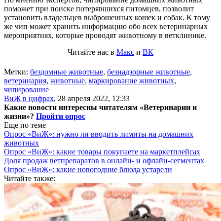
поможет при поиске потерявшихся питомцев, позволит
установить владельцев выброшенных кошек и собак. К тому
же чип может хранить информацию обо всех ветеринарных
мероприятиях, которые проводят животному в ветклинике.
Читайте нас в
Макс
и
ВК
Метки:
бездомные животные
,
безнадзорные животные
,
ветеринария
,
животные
,
маркирование животных
,
чипирование
ВиЖ в цифрах
,
28 апреля 2022, 12:33
Какие новости интересны читателям «Ветеринарии и
жизни»?
Пройти опрос
Еще по теме
Опрос «ВиЖ»: нужно ли вводить лимиты на домашних
животных
Опрос «ВиЖ»: какие товары покупаете на маркетплейсах
Доля продаж ветпрепаратов в онлайн- и офлайн-сегментах
Опрос «ВиЖ»: какие новогодние блюда устарели
Читайте также: