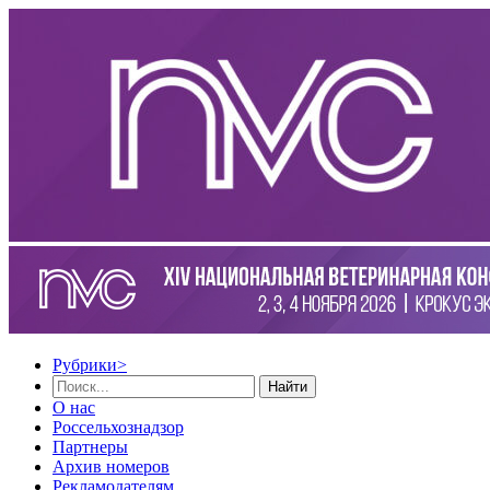
Рубрики
>
Найти
О нас
Россельхознадзор
Партнеры
Архив номеров
Рекламодателям