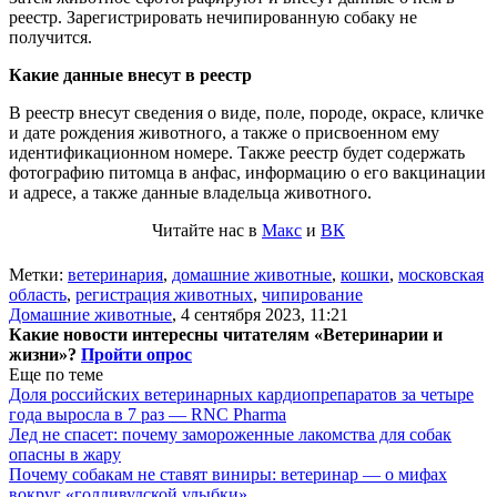
реестр. Зарегистрировать нечипированную собаку не
получится.
Какие данные внесут в реестр
В реестр внесут сведения о виде, поле, породе, окрасе, кличке
и дате рождения животного, а также о присвоенном ему
идентификационном номере. Также реестр будет содержать
фотографию питомца в анфас, информацию о его вакцинации
и адресе, а также данные владельца животного.
Читайте нас в
Макс
и
ВК
Метки:
ветеринария
,
домашние животные
,
кошки
,
московская
область
,
регистрация животных
,
чипирование
Домашние животные
,
4 сентября 2023, 11:21
Какие новости интересны читателям «Ветеринарии и
жизни»?
Пройти опрос
Еще по теме
Доля российских ветеринарных кардиопрепаратов за четыре
года выросла в 7 раз — RNC Pharma
Лед не спасет: почему замороженные лакомства для собак
опасны в жару
Почему собакам не ставят виниры: ветеринар — о мифах
вокруг «голливудской улыбки»