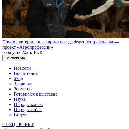
Почему ветеринарные врачи всегда будут востребованы —
проект «Агропрофессии»
6 августа 2026, 10:35
На главную
Новости
Воспитание
Уход
Здоровье
Зооменю
Готовимся к выставке
Наука
Породы кошек
Породы собак
Видео
СПЕЦПРОЕКТ