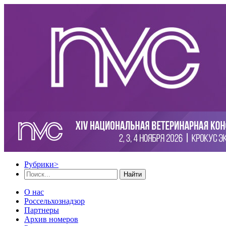
Рубрики
>
Найти
О нас
Россельхознадзор
Партнеры
Архив номеров