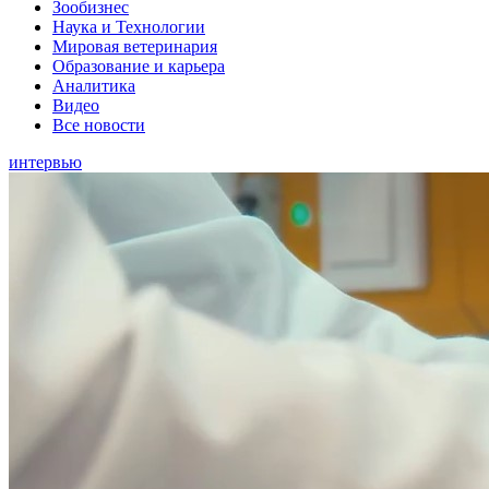
Зообизнес
Наука и Технологии
Мировая ветеринария
Образование и карьера
Аналитика
Видео
Все новости
интервью