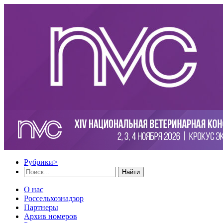
Рубрики
>
Найти
О нас
Россельхознадзор
Партнеры
Архив номеров