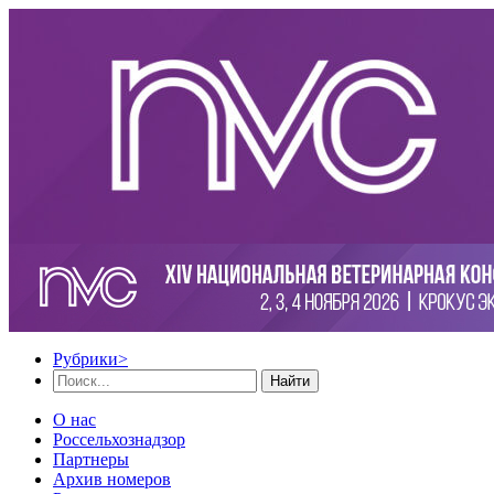
Рубрики
>
Найти
О нас
Россельхознадзор
Партнеры
Архив номеров