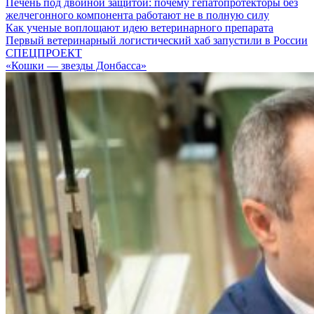
Печень под двойной защитой: почему гепатопротекторы без
желчегонного компонента работают не в полную силу
Как ученые воплощают идею ветеринарного препарата
Первый ветеринарный логистический хаб запустили в России
СПЕЦПРОЕКТ
«Кошки — звезды Донбасса»