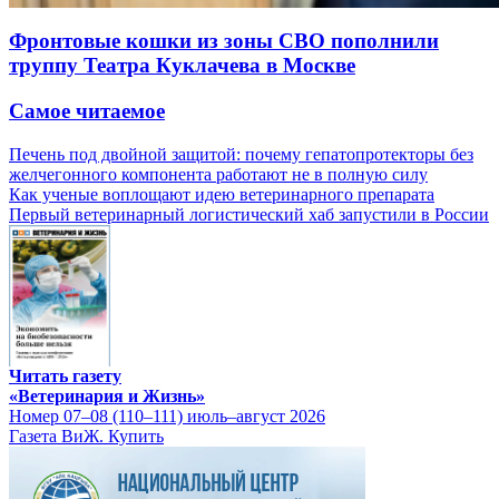
Фронтовые кошки из зоны СВО пополнили
труппу Театра Куклачева в Москве
Самое читаемое
Печень под двойной защитой: почему гепатопротекторы без
желчегонного компонента работают не в полную силу
Как ученые воплощают идею ветеринарного препарата
Первый ветеринарный логистический хаб запустили в России
Читать газету
«Ветеринария и Жизнь»
Номер 07–08 (110–111) июль–август 2026
Газета ВиЖ. Купить