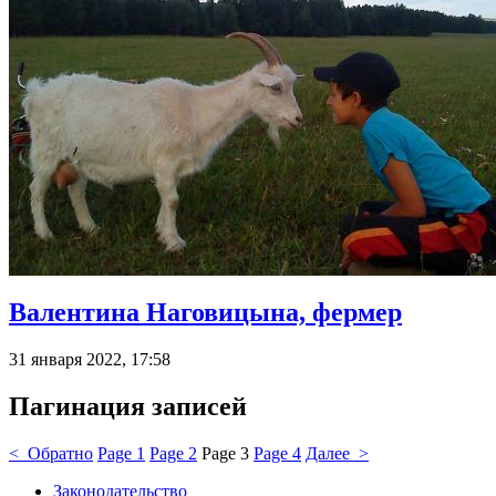
Валентина Наговицына, фермер
31 января 2022, 17:58
Пагинация записей
< Обратно
Page
1
Page
2
Page
3
Page
4
Далее >
Законодательство