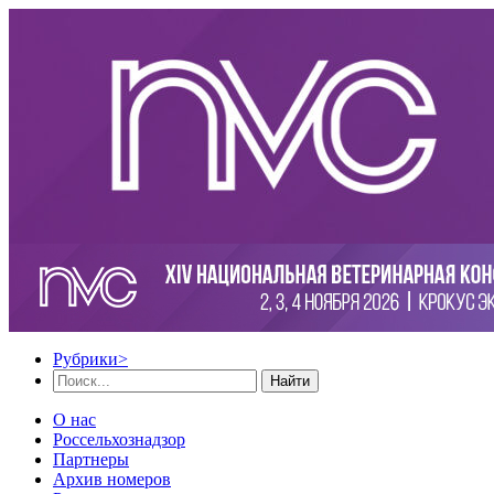
Рубрики
>
Найти
О нас
Россельхознадзор
Партнеры
Архив номеров