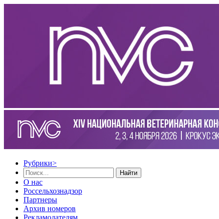
Рубрики
>
Найти
О нас
Россельхознадзор
Партнеры
Архив номеров
Рекламодателям