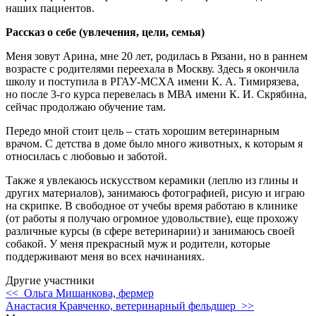
наших пациентов.
Рассказ о себе (увлечения, цели, семья)
Меня зовут Арина, мне 20 лет, родилась в Рязани, но в раннем
возрасте с родителями переехала в Москву. Здесь я окончила
школу и поступила в РГАУ-МСХА имени К. А. Тимирязева,
но после 3-го курса перевелась в МВА имени К. И. Скрябина,
сейчас продолжаю обучение там.
Передо мной стоит цель – стать хорошим ветеринарным
врачом. С детства в доме было много животных, к которым я
относилась с любовью и заботой.
Также я увлекаюсь искусством керамики (леплю из глины и
других материалов), занимаюсь фотографией, рисую и играю
на скрипке. В свободное от учебы время работаю в клинике
(от работы я получаю огромное удовольствие), еще прохожу
различные курсы (в сфере ветеринарии) и занимаюсь своей
собакой. У меня прекрасный муж и родители, которые
поддерживают меня во всех начинаниях.
Другие участники
<< Ольга Мишанкова, фермер
Анастасия Кравченко, ветеринарный фельдшер >>