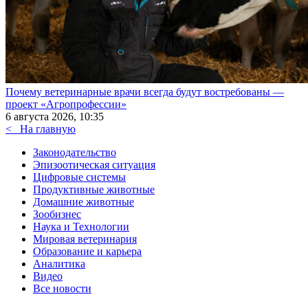
Почему ветеринарные врачи всегда будут востребованы —
проект «Агропрофессии»
6 августа 2026, 10:35
<
На главную
Законодательство
Эпизоотическая ситуация
Цифровые системы
Продуктивные животные
Домашние животные
Зообизнес
Наука и Технологии
Мировая ветеринария
Образование и карьера
Аналитика
Видео
Все новости