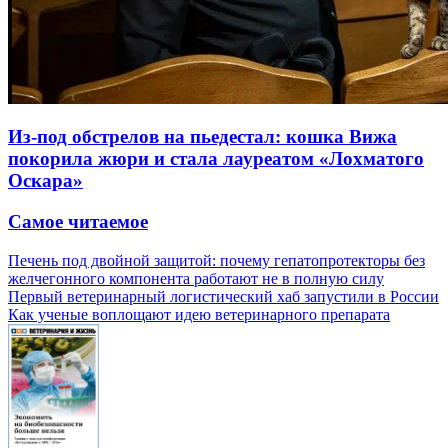
Из-под обстрелов на пьедестал: кошка Вижа
покорила жюри и стала лауреатом «Лохматого
Оскара»
Самое читаемое
Печень под двойной защитой: почему гепатопротекторы без
желчегонного компонента работают не в полную силу
Первый ветеринарный логистический хаб запустили в России
Как ученые воплощают идею ветеринарного препарата