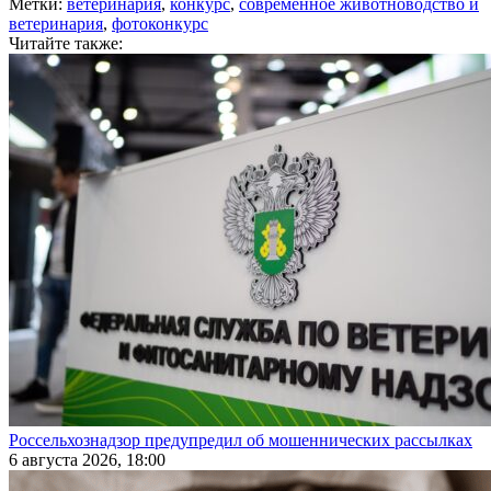
Метки:
ветеринария
,
конкурс
,
современное животноводство и
ветеринария
,
фотоконкурс
Читайте также:
Россельхознадзор предупредил об мошеннических рассылках
6 августа 2026, 18:00