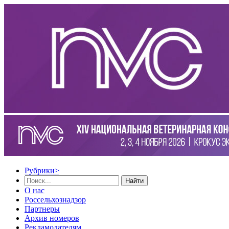
Рубрики
>
Найти
О нас
Россельхознадзор
Партнеры
Архив номеров
Рекламодателям