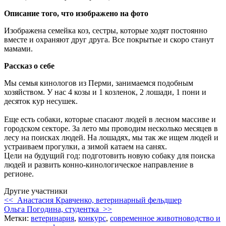
Описание того, что изображено на фото
Изображена семейка коз, сестры, которые ходят постоянно
вместе и охраняют друг друга. Все покрытые и скоро станут
мамами.
Рассказ о себе
Мы семья кинологов из Перми, занимаемся подобным
хозяйством. У нас 4 козы и 1 козленок, 2 лошади, 1 пони и
десяток кур несушек.
Еще есть собаки, которые спасают людей в лесном массиве и
городском секторе. За лето мы проводим несколько месяцев в
лесу на поисках людей. На лошадях, мы так же ищем людей и
устраиваем прогулки, а зимой катаем на санях.
Цели на будущий год: подготовить новую собаку для поиска
людей и развить конно-кинологическое направление в
регионе.
Другие участники
<< Анастасия Кравченко, ветеринарный фельдшер
Ольга Погодина, студентка >>
Метки:
ветеринария
,
конкурс
,
современное животноводство и