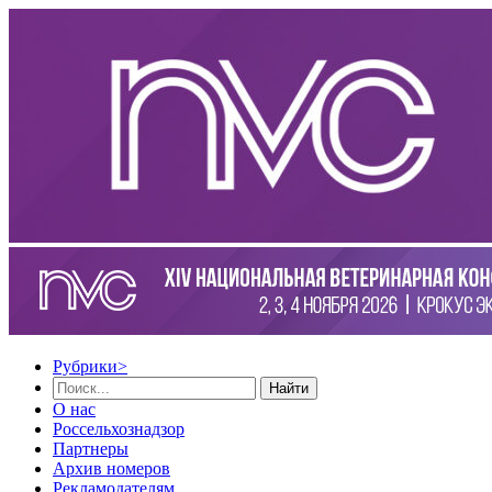
Рубрики
>
Найти
О нас
Россельхознадзор
Партнеры
Архив номеров
Рекламодателям