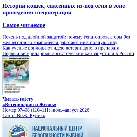
Истории кошек, спасенных из-под огня в зоне
проведения спецоперации
Самое читаемое
Печень под двойной защитой: почему гепатопротекторы без
желчегонного компонента работают не в полную силу
Как ученые воплощают идею ветеринарного препарата
Первый ветеринарный логистический хаб запустили в России
Читать газету
«Ветеринария и Жизнь»
Номер 07–08 (110–111) июль–август 2026
Газета ВиЖ. Купить