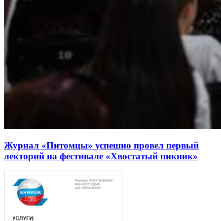
Журнал «Питомцы» успешно провел первый
лекторий на фестивале «Хвостатый пикник»