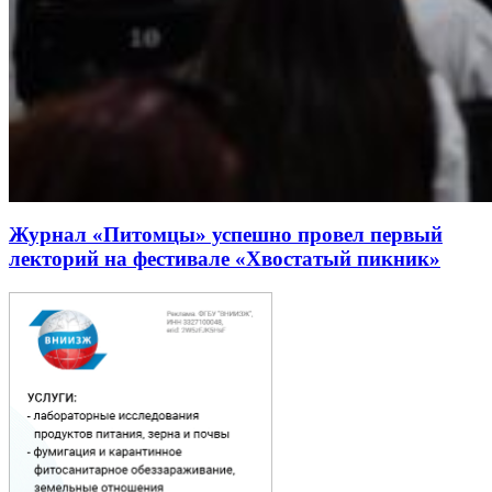
Журнал «Питомцы» успешно провел первый
лекторий на фестивале «Хвостатый пикник»