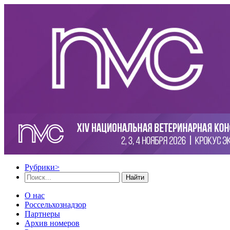
Рубрики
>
Найти
О нас
Россельхознадзор
Партнеры
Архив номеров