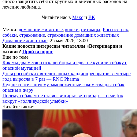
способ защитить себя от крупных и внезапных расходов на
лечение любимца.
Читайте нас в
Макс
и
ВК
Метки:
домашние животные
,
кошки
,
питомцы
,
Росгосстрах
,
собаки
,
страхование
,
страхование домашних животных
Домашние животные
,
25 мая 2026, 18:00
Какие новости интересны читателям «Ветеринарии и
жизни»?
Пройти опрос
Еще по теме
Как мы два месяца искали йорка и едва не купили собаку с
опасной мутацией
Доля российских ветеринарных кардиопрепаратов за четыре
года выросла в 7 раз — RNC Pharma
Лед не спасет: почему замороженные лакомства для собак
опасны в жару
Почему собакам не ставят виниры: ветеринар — о мифах
вокруг «голливудской улыбки»
Читайте также: