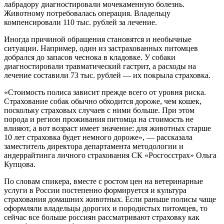
лабрадору диагностировали мочекаменную болезнь.
Животному потребовалась операция. Владельцу
компенсировали 110 тыс. рублей за лечение.
Иногда причиной обращения становятся и необычные
ситуации. Например, один из застрахованных питомцев
добрался до запасов чеснока в кладовке. У собаки
диагностировали травматический гастрит, а расходы на
лечение составили 73 тыс. рублей — их покрыла страховка.
«Стоимость полиса зависит прежде всего от уровня риска.
Страхование собак обычно обходится дороже, чем кошек,
поскольку страховых случаев с ними больше. При этом
порода и регион проживания питомца на стоимость не
влияют, а вот возраст имеет значение: для животных старше
10 лет страховка будет немного дороже», — рассказала
заместитель директора департамента методологии и
андеррайтинга личного страхования СК «Росгосстрах» Ольга
Купцова.
По словам спикера, вместе с ростом цен на ветеринарные
услуги в России постепенно формируется и культура
страхования домашних животных. Если раньше полисы чаще
оформляли владельцы дорогих и породистых питомцев, то
сейчас все больше россиян рассматривают страховку как