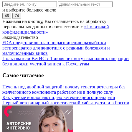
и выберите большее число
46
74
Нажимая на кнопку, Вы соглашаетесь на обработку
персональных данных в соответствии с
«Политикой
конфиденциальности»
Законодательство
FDA представило план по расширению разработки
ветпрепаратов для животных с редкими болезнями и
малочисленных видов
Пользователи ВетИС с 1 июля не смогут выполнять операции
без привязки учетной записи к Госуслугам
Самое читаемое
Печень под двойной защитой: почему гепатопротекторы без
желчегонного компонента работают не в полную силу
Как ученые воплощают идею ветеринарного препарата
Первый ветеринарный логистический хаб запустили в России