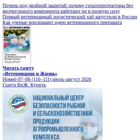
Печень под двойной защитой: почему гепатопротекторы без
желчегонного компонента работают не в полную силу
Первый ветеринарный логистический хаб запустили в России
Как ученые воплощают идею ветеринарного препарата
Читать газету
«Ветеринария и Жизнь»
Номер 07–08 (110–111) июль–август 2026
Газета ВиЖ. Купить