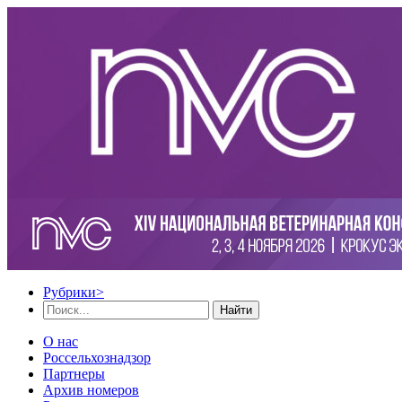
Рубрики
>
Найти
О нас
Россельхознадзор
Партнеры
Архив номеров