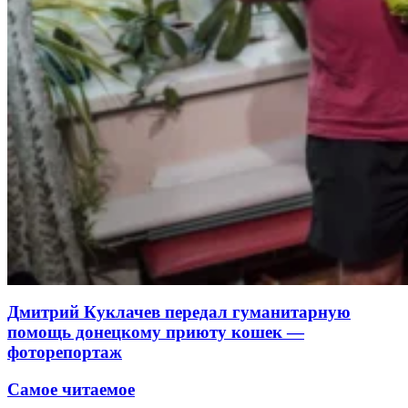
Дмитрий Куклачев передал гуманитарную
помощь донецкому приюту кошек —
фоторепортаж
Самое читаемое