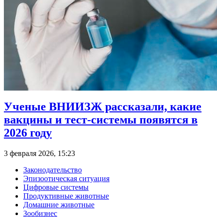
Ученые ВНИИЗЖ рассказали, какие
вакцины и тест-системы появятся в
2026 году
3 февраля 2026, 15:23
Законодательство
Эпизоотическая ситуация
Цифровые системы
Продуктивные животные
Домашние животные
Зообизнес