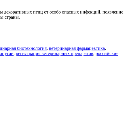
ы декоративных птиц от особо опасных инфекций, появление
лы страны.
ринарная биотехнология
,
ветеринарная фармацевтика
,
опугаи
,
регистрация ветеринарных препаратов
,
российские