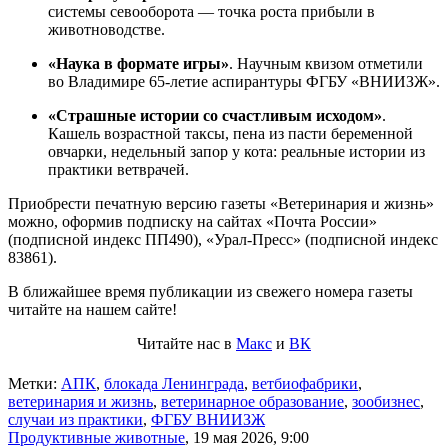
системы севооборота — точка роста прибыли в
животноводстве.
«
Наука в формате игры»
. Научным квизом отметили
во Владимире 65-летие аспирантуры ФГБУ «ВНИИЗЖ».
«
Страшные истории со счастливым исходом»
.
Кашель возрастной таксы, пена из пасти беременной
овчарки, недельный запор у кота: реальные истории из
практики ветврачей.
Приобрести печатную версию газеты «Ветеринария и жизнь»
можно, оформив подписку на сайтах «Почта России»
(подписной индекс ПП490), «Урал-Пресс» (подписной индекс
83861).
В ближайшее время публикации из свежего номера газеты
читайте на нашем сайте!
Читайте нас в
Макс
и
ВК
Метки:
АПК
,
блокада Ленинграда
,
ветбиофабрики
,
ветеринария и жизнь
,
ветеринарное образование
,
зообизнес
,
случаи из практики
,
ФГБУ ВНИИЗЖ
Продуктивные животные
,
19 мая 2026, 9:00