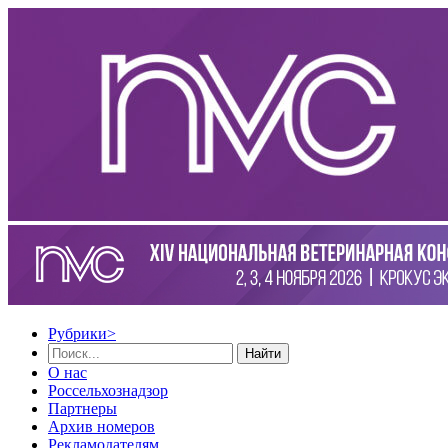
Рубрики
>
Найти
О нас
Россельхознадзор
Партнеры
Архив номеров
Рекламодателям