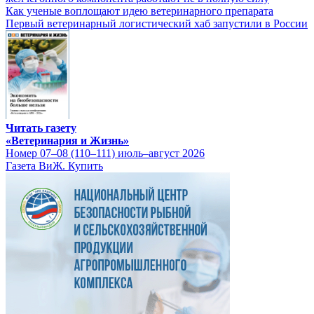
Как ученые воплощают идею ветеринарного препарата
Первый ветеринарный логистический хаб запустили в России
Читать газету
«Ветеринария и Жизнь»
Номер 07–08 (110–111) июль–август 2026
Газета ВиЖ. Купить