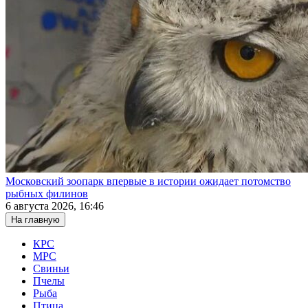
Московский зоопарк впервые в истории ожидает потомство
рыбных филинов
6 августа 2026, 16:46
На главную
КРС
МРС
Свиньи
Пчелы
Рыба
Птица