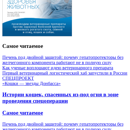
Самое читаемое
Печень под двойной защитой: почему гепатопротекторы без
желчегонного компонента работают не в полную силу
Как ученые воплощают идею ветеринарного препарата
Первый ветеринарный логистический хаб запустили в России
СПЕЦПРОЕКТ
«Кошки — звезды Донбасса»
Истории кошек, спасенных из-под огня в зоне
проведения спецоперации
Самое читаемое
Печень под двойной защитой: почему гепатопротекторы без
желчегонного компонента работают не в полную силу