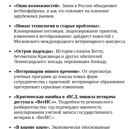
«
Окно возможностей
»
. Зачем в России объединяют
ветбиофабрики, и как это повлияет на освоение
зарубежных рынков.
«
Новые технологии и старые проблемы
»
.
Клонирование питомцев, лицензирование приютов,
изменения в ветобразовании: дайджест новостей с
Московского международного ветеринарного конгресса.
«
Остров надежды
»
. История слонихи Бетти,
бегемотихи Красавицы и других обитателей
Ленинградского зоосада, переживших блокаду.
«
Ветеринария нового времени
»
. От пересмотра
учебных программ до поиска новых форм
сотрудничества с практикой: ветеринарное образование
претерпевает серьезные изменения.
«
Критическая ошибка в эВСД лишила ветврача
доступа к «ВетИС»»
. Подробности резонансного
разбирательства: суд подтвердил законность
аннулирования учетной записи государственного
ветврача в «ВетИС».
«
В корову корм».
Экономически обоснованные