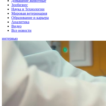
Домашние животные
Зообизнес
Наука и Технологии
Мировая ветеринария
Образование и карьера
Аналитика
Видео
Все новости
интервью