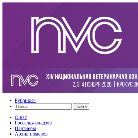
Рубрики
>
Найти
О нас
Россельхознадзор
Партнеры
Архив номеров