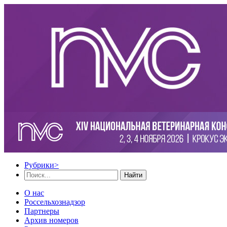
Рубрики
>
Найти
О нас
Россельхознадзор
Партнеры
Архив номеров