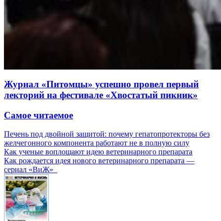
Журнал «Питомцы» успешно провел первый
лекторий на фестивале «Хвостатый пикник»
Самое читаемое
Печень под двойной защитой: почему гепатопротекторы без
желчегонного компонента работают не в полную силу
Как ученые воплощают идею ветеринарного препарата
Как рождается идея нового ветеринарного препарата —
сериал «ВиЖ»