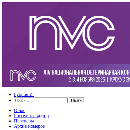
Рубрики
>
Найти
О нас
Россельхознадзор
Партнеры
Архив номеров