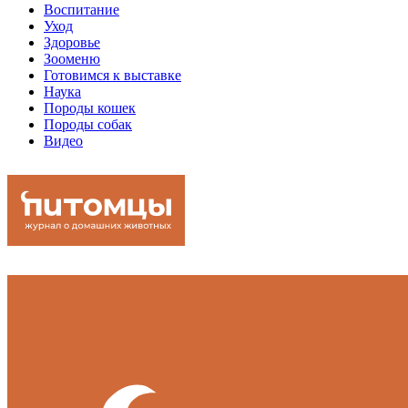
Воспитание
Уход
Здоровье
Зооменю
Готовимся к выставке
Наука
Породы кошек
Породы собак
Видео