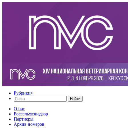
Рубрики
>
Найти
О нас
Россельхознадзор
Партнеры
Архив номеров