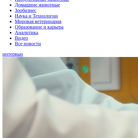
Домашние животные
Зообизнес
Наука и Технологии
Мировая ветеринария
Образование и карьера
Аналитика
Видео
Все новости
интервью