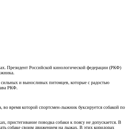
ках. Президент Российской кинологической федерации (РКФ)
ыжника.
я сильных и выносливых питомцев, которые с радостью
лава РКФ.
, во время которой спортсмен-лыжник буксируется собакой по
ах, пристегивание поводка собаки к поясу не допускается. В
гать собаке своим движением на лыжах. В этих коридорах