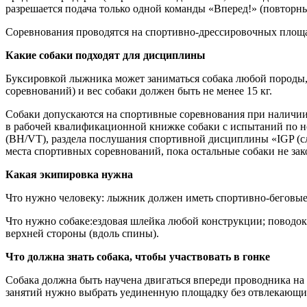
разрешается подача только одной команды «Вперед!» (повторны
Соревнования проводятся на спортивно-дрессировочных площад
Какие собаки подходят для дисциплины
Буксировкой лыжника может заниматься собака любой породы, 
соревнований) и вес собаки должен быть не менее 15 кг.
Собаки допускаются на спортивные соревнования при наличии
в рабочей квалификационной книжке собаки с испытаний по но
(BH/VT), раздела послушания спортивной дисциплины «IGP (сл
места спортивных соревнований, пока остальные собаки не зак
Какая экипировка нужна
Что нужно человеку: лыжник должен иметь спортивно-беговы
Что нужно собаке:ездовая шлейка любой конструкции; поводок 
верхней стороны (вдоль спины).
Что должна знать собака, чтобы участвовать в гонке
Собака должна быть научена двигаться впереди проводника на
занятий нужно выбрать уединенную площадку без отвлекающи