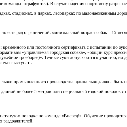
е команды штрафуются). В случае падения спортсмену разрешает
ках, стадионах, в парках, лесопарках по малонаезженным доро
но есть ряд ограничений: минимальный возраст собак – 15 меся
: временного или постоянного сертификата с испытаний по бу
рмативам «управляемая городская собака», «общий курс дресси
ужебное троеборье)». Течные суки допускаются к участию, но 
ончат выступать.
е лыжи промышленного производства, длина лыж должна быть не
длиной не более 5 метров или специальный ездовой поводок с п
 натянутом поводке по команде «Вперед!». Обучение проводится 
х раздражителей.