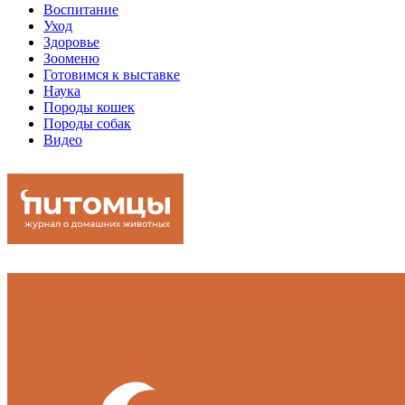
Воспитание
Уход
Здоровье
Зооменю
Готовимся к выставке
Наука
Породы кошек
Породы собак
Видео