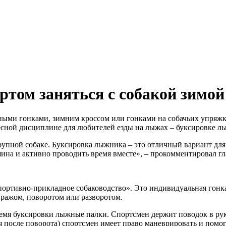
ртом заняться с собакой зимой
жными гонками, зимним кроссом или гонками на собачьих упряж
есной дисциплине для любителей езды на лыжах – буксировке л
рупной собаке. Буксировка лыжника – это отличный вариант дл
яина и активно проводить время вместе», – прокомментировал г
ортивно-прикладное собаководство». Это индивидуальная гонка
ражом, поворотом или разворотом.
время буксировки лыжные палки. Спортсмен держит поводок в рук
я после поворота) спортсмен имеет право маневрировать и помо