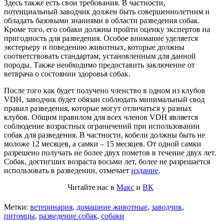
Здесь также есть свои требования. В частности,
потенциальный заводчик должен быть совершеннолетним и
обладать базовыми знаниями в области разведения собак.
Кроме того, его собаки должны пройти оценку экспертов на
пригодность для разведения. Особое внимание уделяется
экстерьеру и поведению животных, которые должны
соответствовать стандартам, установленным для данной
породы. Также необходимо предоставить заключение от
ветврача о состоянии здоровья собак.
После того как будет получено членство в одном из клубов
VDH, заводчик будет обязан соблюдать минимальный свод
правил разведения, которые могут отличаться у разных
клубов. Общим правилом для всех членов VDH является
соблюдение возрастных ограничений при использовании
собак для разведения. В частности, кобели должны быть не
моложе 12 месяцев, а самки – 15 месяцев. От одной самки
разрешено получать не более двух пометов в течение двух лет.
Собак, достигших возраста восьми лет, более не разрешается
использовать в разведении, отмечает
издание
.
Читайте нас в
Макс
и
ВК
Метки:
ветеринария
,
домашние животные
,
заводчик
,
питомцы
,
разведение собак
,
собаки