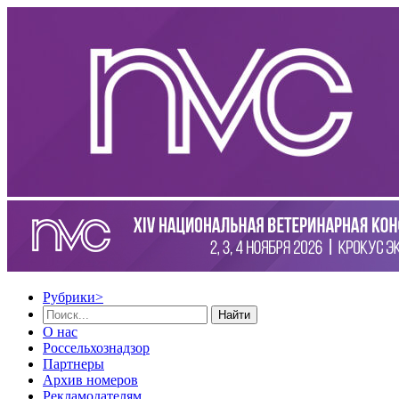
Рубрики
>
Найти
О нас
Россельхознадзор
Партнеры
Архив номеров
Рекламодателям