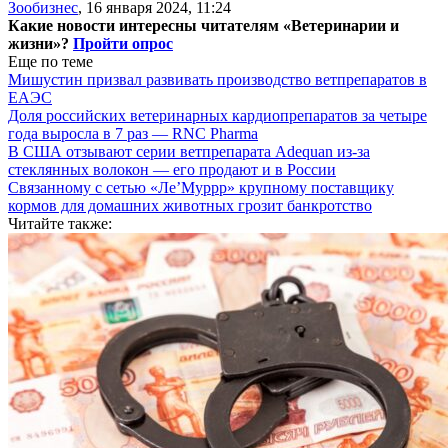
Зообизнес
,
16 января 2024, 11:24
Какие новости интересны читателям «Ветеринарии и
жизни»?
Пройти опрос
Еще по теме
Мишустин призвал развивать производство ветпрепаратов в
ЕАЭС
Доля российских ветеринарных кардиопрепаратов за четыре
года выросла в 7 раз — RNC Pharma
В США отзывают серии ветпрепарата Adequan из-за
стеклянных волокон — его продают и в России
Связанному с сетью «Ле’Муррр» крупному поставщику
кормов для домашних животных грозит банкротство
Читайте также: