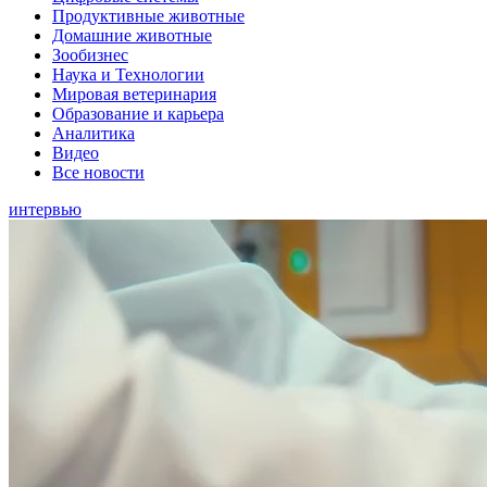
Продуктивные животные
Домашние животные
Зообизнес
Наука и Технологии
Мировая ветеринария
Образование и карьера
Аналитика
Видео
Все новости
интервью