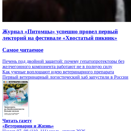
Журнал «Питомцы» успешно провел первый
лекторий на фестивале «Хвостатый пикник»
Самое читаемое
Печень под двойной защитой: почему гепатопротекторы без
желчегонного компонента работают не в полную силу
Как ученые воплощают идею ветеринарного препарата
Первый ветеринарный логистический хаб запустили в России
Читать газету
«Ветеринария и Жизнь»