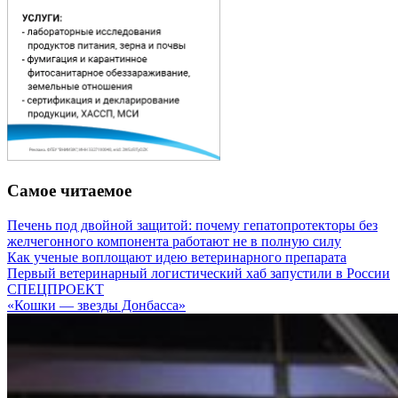
Самое читаемое
Печень под двойной защитой: почему гепатопротекторы без
желчегонного компонента работают не в полную силу
Как ученые воплощают идею ветеринарного препарата
Первый ветеринарный логистический хаб запустили в России
СПЕЦПРОЕКТ
«Кошки — звезды Донбасса»