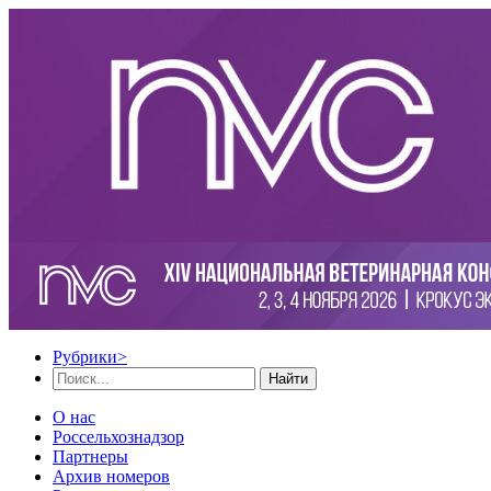
Рубрики
>
Найти
О нас
Россельхознадзор
Партнеры
Архив номеров