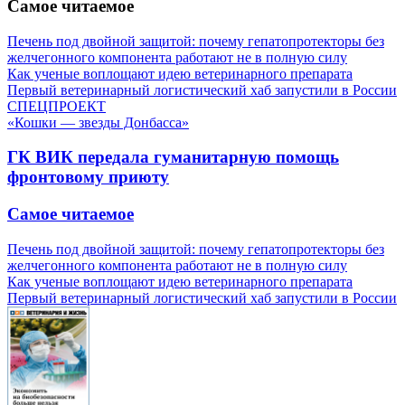
Самое читаемое
Печень под двойной защитой: почему гепатопротекторы без
желчегонного компонента работают не в полную силу
Как ученые воплощают идею ветеринарного препарата
Первый ветеринарный логистический хаб запустили в России
СПЕЦПРОЕКТ
«Кошки — звезды Донбасса»
ГК ВИК передала гуманитарную помощь
фронтовому приюту
Самое читаемое
Печень под двойной защитой: почему гепатопротекторы без
желчегонного компонента работают не в полную силу
Как ученые воплощают идею ветеринарного препарата
Первый ветеринарный логистический хаб запустили в России