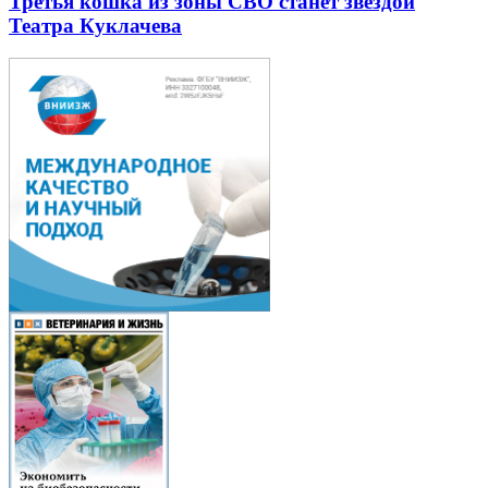
Третья кошка из зоны СВО станет звездой
Театра Куклачева