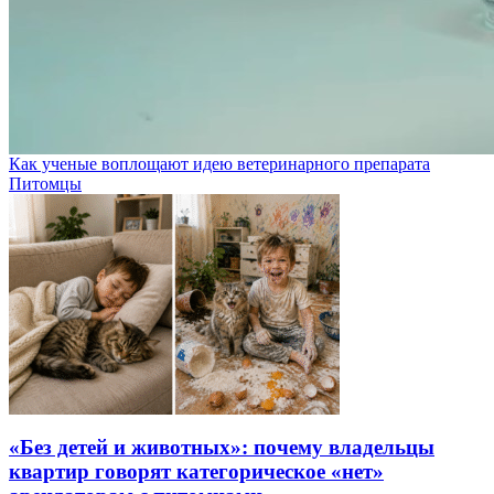
Как ученые воплощают идею ветеринарного препарата
Питомцы
«Без детей и животных»: почему владельцы
квартир говорят категорическое «нет»