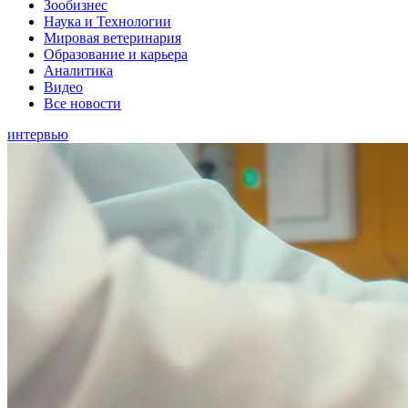
Зообизнес
Наука и Технологии
Мировая ветеринария
Образование и карьера
Аналитика
Видео
Все новости
интервью