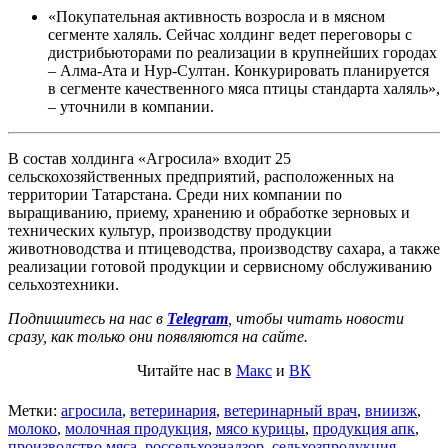
«Покупательная активность возросла и в мясном
сегменте халяль. Сейчас холдинг ведет переговоры с
дистрибьюторами по реализации в крупнейших городах
– Алма-Ата и Нур-Султан. Конкурировать планируется
в сегменте качественного мяса птицы стандарта халяль»,
– уточнили в компании.
В состав холдинга «Агросила» входит 25
сельскохозяйственных предприятий, расположенных на
территории Татарстана. Среди них компании по
выращиванию, приему, хранению и обработке зерновых и
технических культур, производству продукции
животноводства и птицеводства, производству сахара, а также
реализации готовой продукции и сервисному обслуживанию
сельхозтехники.
Подпишитесь на нас в
Telegram
, чтобы читать новости
сразу, как только они появляются на сайте.
Читайте нас в
Макс
и
ВК
Метки:
агросила
,
ветеринария
,
ветеринарный врач
,
вниизж
,
молоко
,
молочная продукция
,
мясо курицы
,
продукция апк
,
производство мяса
,
россельхознадзор
,
сельхозпродукция