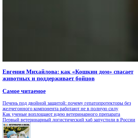
Евгения Михайлова: как «Кошкин дом» спасает
животных и поддерживает бойцов
Самое читаемое
Печень под двойной защитой: почему гепатопротекторы без
желчегонного компонента работают не в полную силу
Как ученые воплощают идею ветеринарного препарата
Первый ветеринарный логистический хаб запустили в России