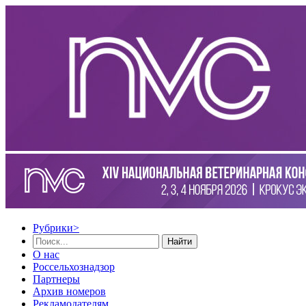
Рубрики
>
Найти
О нас
Россельхознадзор
Партнеры
Архив номеров
Рекламодателям