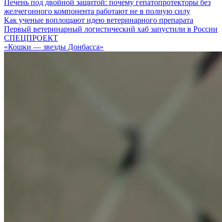
Печень под двойной защитой: почему гепатопротекторы без
желчегонного компонента работают не в полную силу
Как ученые воплощают идею ветеринарного препарата
Первый ветеринарный логистический хаб запустили в России
СПЕЦПРОЕКТ
«Кошки — звезды Донбасса»