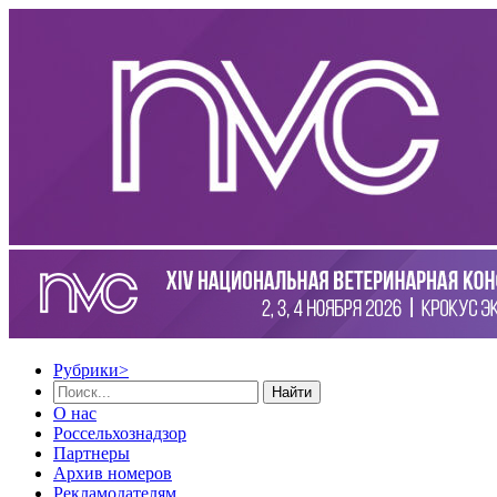
Рубрики
>
Найти
О нас
Россельхознадзор
Партнеры
Архив номеров
Рекламодателям