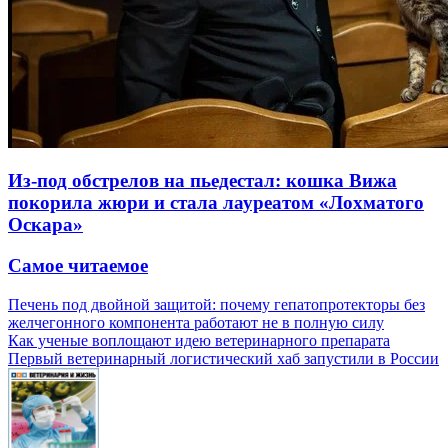
Из-под обстрелов на пьедестал: кошка Вижа
покорила жюри и стала лауреатом «Лохматого
Оскара»
Самое читаемое
Печень под двойной защитой: почему гепатопротекторы без
желчегонного компонента работают не в полную силу
Как ученые воплощают идею ветеринарного препарата
Первый ветеринарный логистический хаб запустили в России