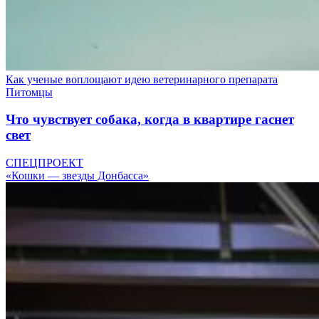
Как ученые воплощают идею ветеринарного препарата
Питомцы
Что чувствует собака, когда в квартире гаснет
свет
СПЕЦПРОЕКТ
«Кошки — звезды Донбасса»