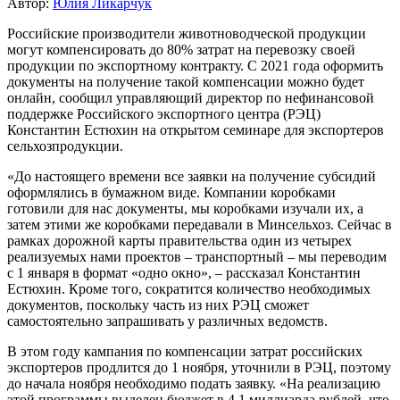
Автор:
Юлия Ликарчук
Российские производители животноводческой продукции
могут компенсировать до 80% затрат на перевозку своей
продукции по экспортному контракту. С 2021 года оформить
документы на получение такой компенсации можно будет
онлайн, сообщил управляющий директор по нефинансовой
поддержке Российского экспортного центра (РЭЦ)
Константин Естюхин на открытом семинаре для экспортеров
сельхозпродукции.
«До настоящего времени все заявки на получение субсидий
оформлялись в бумажном виде. Компании коробками
готовили для нас документы, мы коробками изучали их, а
затем этими же коробками передавали в Минсельхоз. Сейчас в
рамках дорожной карты правительства один из четырех
реализуемых нами проектов – транспортный – мы переводим
с 1 января в формат «одно окно», – рассказал Константин
Естюхин. Кроме того, сократится количество необходимых
документов, поскольку часть из них РЭЦ сможет
самостоятельно запрашивать у различных ведомств.
В этом году кампания по компенсации затрат российских
экспортеров продлится до 1 ноября, уточнили в РЭЦ, поэтому
до начала ноября необходимо подать заявку. «На реализацию
этой программы выделен бюджет в 4,1 миллиарда рублей, что