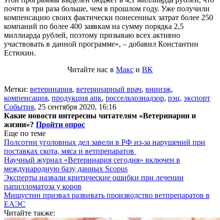
почти в три раза больше, чем в прошлом году. Уже получили
компенсацию своих фактически понесенных затрат более 250
компаний по более 400 заявкам на сумму порядка 2,5
миллиарда рублей, поэтому призываю всех активно
участвовать в данной программе», – добавил Константин
Естюхин.
Читайте нас в
Макс
и
ВК
Метки:
ветеринария
,
ветеринарный врач
,
вниизж
,
компенсация
,
продукция апк
,
россельхознадзор
,
рэц
,
экспорт
События
,
25 сентября 2020, 16:16
Какие новости интересны читателям «Ветеринарии и
жизни»?
Пройти опрос
Еще по теме
Полсотни уголовных дел завели в РФ из-за нарушений при
поставках скота, мяса и ветпрепаратов
Научный журнал «Ветеринария сегодня» включен в
международную базу данных Scopus
Эксперты назвали критические ошибки при лечении
папилломатоза у коров
Мишустин призвал развивать производство ветпрепаратов в
ЕАЭС
Читайте также: