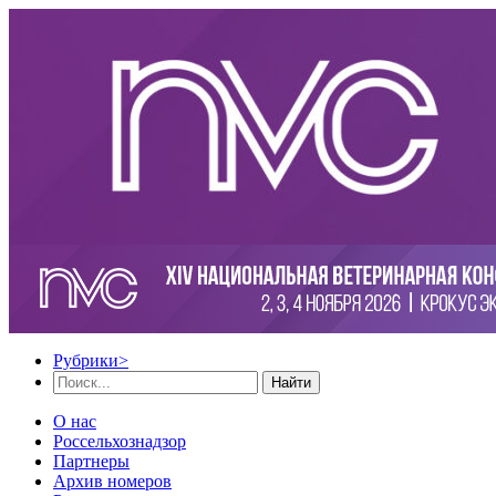
Рубрики
>
Найти
О нас
Россельхознадзор
Партнеры
Архив номеров