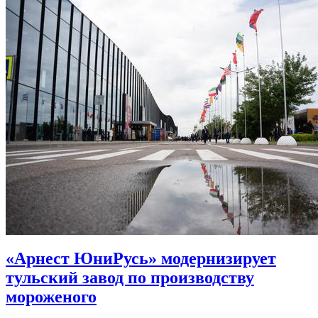
«Арнест ЮниРусь» модернизирует
тульский завод по производству
мороженого