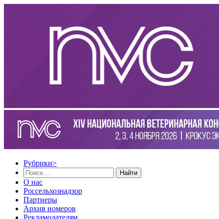
Рубрики
>
Найти
О нас
Россельхознадзор
Партнеры
Архив номеров
Рекламодателям