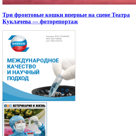
Три фронтовые кошки впервые на сцене Театра
Куклачева — фоторепортаж