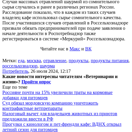
Случаи массовых отравлений шаурмой из сомнительного
сырья случались и ранее в различных регионах России.
Расследование показало, что в каждом из таких случаев
владелец кафе использовал сырье сомнительного качества.
После участившихся случаев отравлений в Россельхознадзоре
призвали обязать предпринимателей при подаче заявления о
начале деятельности в Роспотребнадзор также
регистрироваться в системе «Меркурий» Россельхознадзора.
Читайте нас в
Макс
и
ВК
Метки:
еда
,
москва
,
отравление
,
продукты
,
продукты питания
,
россельхознадзор
,
шаурма
Потребитель
,
26 июля 2024, 12:17
Какие новости интересны читателям «Ветеринарии и
жизни»?
Пройти опрос
Еще по теме
Россияне почти на 15% увеличили траты на кормовые
добавки для питомцев
Суд обязал мордовскую компанию уничтожить
контрафактные ветпрепараты
Налоговый вычет для владельцев животных из приютов
предложили ввести в РФ
Прогулки с кинологом и пет-френдли кафе: ВДНХ открыл
летний сезон для питомцев