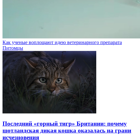
Как ученые воплощают идею ветеринарного препарата
Питомцы
Последний «горный тигр» Британии: почему
шотландская дикая кошка оказалась на грани
исчезновения