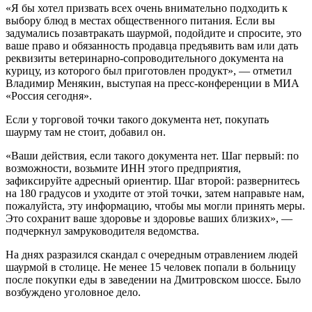
«Я бы хотел призвать всех очень внимательно подходить к
выбору блюд в местах общественного питания. Если вы
задумались позавтракать шаурмой, подойдите и спросите, это
ваше право и обязанность продавца предъявить вам или дать
реквизиты ветеринарно-сопроводительного документа на
курицу, из которого был приготовлен продукт», — отметил
Владимир Менякин, выступая на пресс-конференции в МИА
«Россия сегодня».
Если у торговой точки такого документа нет, покупать
шаурму там не стоит, добавил он.
«Ваши действия, если такого документа нет. Шаг первый: по
возможности, возьмите ИНН этого предприятия,
зафиксируйте адресный ориентир. Шаг второй: развернитесь
на 180 градусов и уходите от этой точки, затем направьте нам,
пожалуйста, эту информацию, чтобы мы могли принять меры.
Это сохранит ваше здоровье и здоровье ваших близких», —
подчеркнул замруководителя ведомства.
На днях разразился скандал с очередным отравлением людей
шаурмой в столице. Не менее 15 человек попали в больницу
после покупки еды в заведении на Дмитровском шоссе. Было
возбуждено уголовное дело.