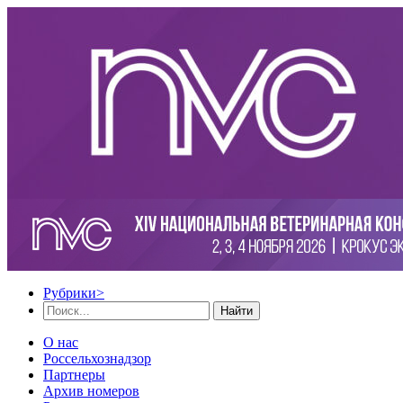
Рубрики
>
Найти
О нас
Россельхознадзор
Партнеры
Архив номеров