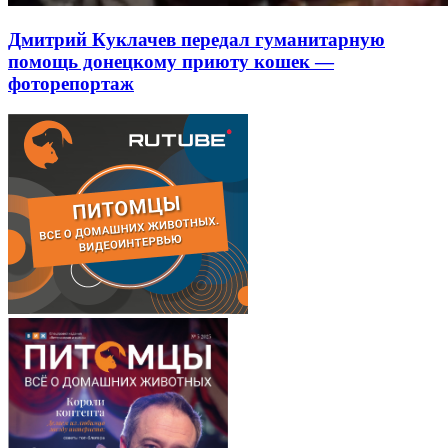
Дмитрий Куклачев передал гуманитарную
помощь донецкому приюту кошек —
фоторепортаж