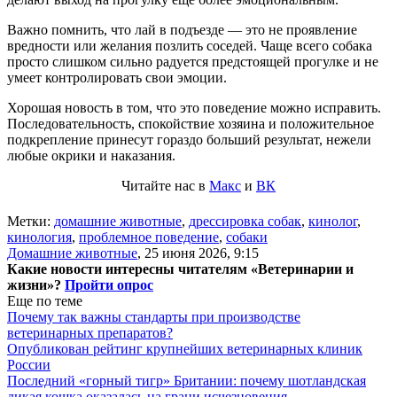
Важно помнить, что лай в подъезде — это не проявление
вредности или желания позлить соседей. Чаще всего собака
просто слишком сильно радуется предстоящей прогулке и не
умеет контролировать свои эмоции.
Хорошая новость в том, что это поведение можно исправить.
Последовательность, спокойствие хозяина и положительное
подкрепление принесут гораздо больший результат, нежели
любые окрики и наказания.
Читайте нас в
Макс
и
ВК
Метки:
домашние животные
,
дрессировка собак
,
кинолог
,
кинология
,
проблемное поведение
,
собаки
Домашние животные
,
25 июня 2026, 9:15
Какие новости интересны читателям «Ветеринарии и
жизни»?
Пройти опрос
Еще по теме
Почему так важны стандарты при производстве
ветеринарных препаратов?
Опубликован рейтинг крупнейших ветеринарных клиник
России
Последний «горный тигр» Британии: почему шотландская
дикая кошка оказалась на грани исчезновения