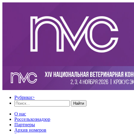
Рубрики
>
Найти
О нас
Россельхознадзор
Партнеры
Архив номеров