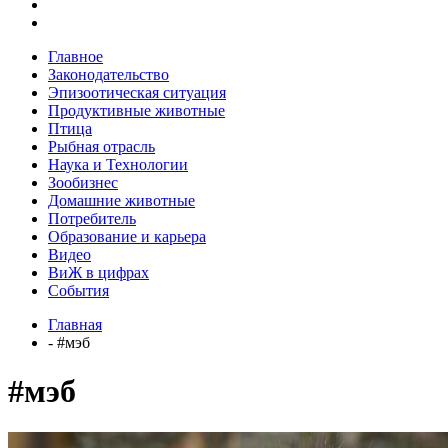
Главное
Законодательство
Эпизоотическая ситуация
Продуктивные животные
Птица
Рыбная отрасль
Наука и Технологии
Зообизнес
Домашние животные
Потребитель
Образование и карьера
Видео
ВиЖ в цифрах
События
Главная
- #мэб
#мэб