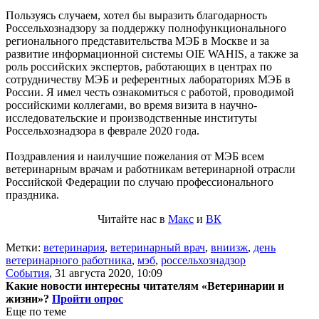
Пользуясь случаем, хотел бы выразить благодарность
Россельхознадзору за поддержку полнофункционального
регионального представительства МЭБ в Москве и за
развитие информационной системы OIE WAHIS, а также за
роль российских экспертов, работающих в центрах по
сотрудничеству МЭБ и референтных лабораториях МЭБ в
России. Я имел честь ознакомиться с работой, проводимой
российскими коллегами, во время визита в научно-
исследовательские и производственные институты
Россельхознадзора в феврале 2020 года.
Поздравления и наилучшие пожелания от МЭБ всем
ветеринарным врачам и работникам ветеринарной отрасли
Российской Федерации по случаю профессионального
праздника.
Читайте нас в
Макс
и
ВК
Метки:
ветеринария
,
ветеринарный врач
,
вниизж
,
день
ветеринарного работника
,
мэб
,
россельхознадзор
События
,
31 августа 2020, 10:09
Какие новости интересны читателям «Ветеринарии и
жизни»?
Пройти опрос
Еще по теме