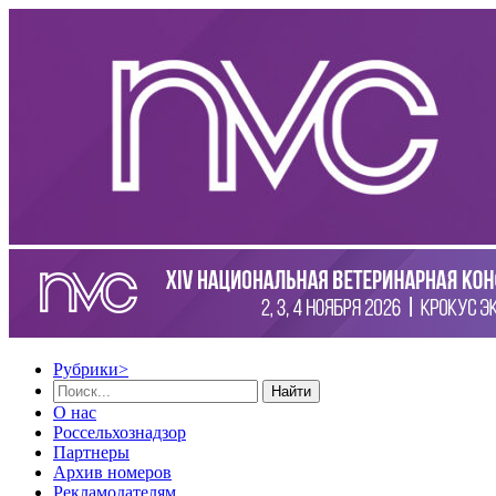
Рубрики
>
Найти
О нас
Россельхознадзор
Партнеры
Архив номеров
Рекламодателям