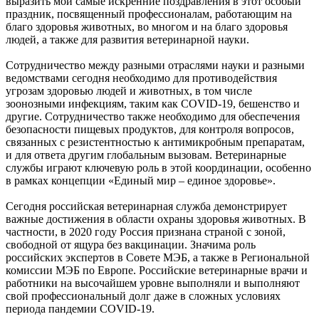
выразить мои самые искренние поздравления в этот особый
праздник, посвященный профессионалам, работающим на
благо здоровья животных, во многом и на благо здоровья
людей, а также для развития ветеринарной науки.
Сотрудничество между разными отраслями науки и разными
ведомствами сегодня необходимо для противодействия
угрозам здоровью людей и животных, в том числе
зоонозными инфекциям, таким как COVID-19, бешенство и
другие. Сотрудничество также необходимо для обеспечения
безопасности пищевых продуктов, для контроля вопросов,
связанных с резистентностью к антимикробным препаратам,
и для ответа другим глобальным вызовам. Ветеринарные
службы играют ключевую роль в этой координации, особенно
в рамках концепции «Единый мир – единое здоровье».
Сегодня российская ветеринарная служба демонстрирует
важные достижения в области охраны здоровья животных. В
частности, в 2020 году Россия признана страной с зоной,
свободной от ящура без вакцинации. Значима роль
российских экспертов в Совете МЭБ, а также в Региональной
комиссии МЭБ по Европе. Российские ветеринарные врачи и
работники на высочайшем уровне выполняли и выполняют
свой профессиональный долг даже в сложных условиях
периода пандемии COVID-19.