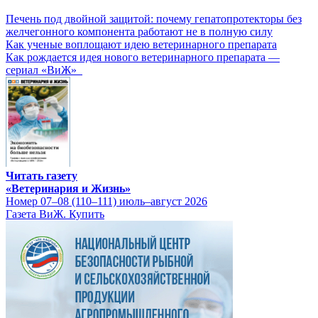
Печень под двойной защитой: почему гепатопротекторы без
желчегонного компонента работают не в полную силу
Как ученые воплощают идею ветеринарного препарата
Как рождается идея нового ветеринарного препарата —
сериал «ВиЖ»
Читать газету
«Ветеринария и Жизнь»
Номер 07–08 (110–111) июль–август 2026
Газета ВиЖ. Купить