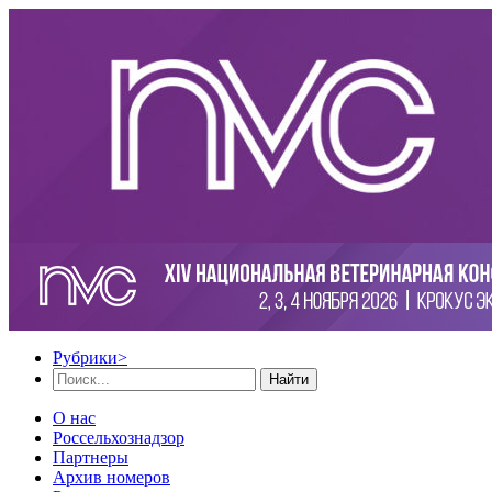
Рубрики
>
Найти
О нас
Россельхознадзор
Партнеры
Архив номеров