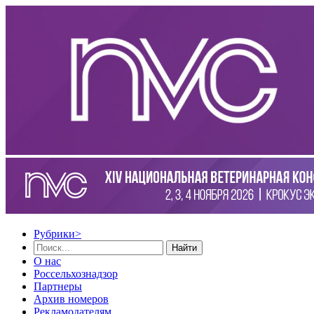
Рубрики
>
Найти
О нас
Россельхознадзор
Партнеры
Архив номеров
Рекламодателям